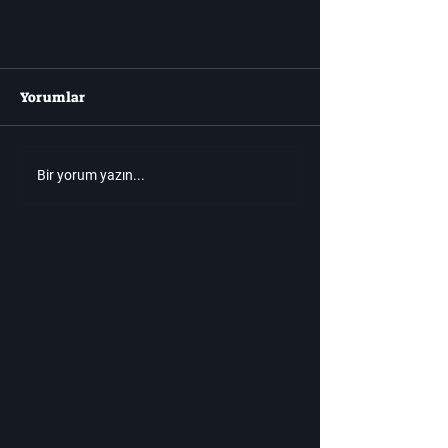
Yorumlar
Bir yorum yazın...
🎮 Oyun Dünyasında Bugün:
2026 Yaklaşıyor – Yeni Nesil
Konsolların İlk Sinyalleri