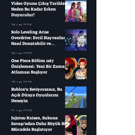
Video Oyunu Çıkış Tarihleri ​​
Neden Bu Kadar Erken
Duyurulur?
26 Kas 2025
Solo Leveling Arise
Overdrive: Evcil Hayvanları
Nasıl Donatabilir ve
Çağırabilirsiniz?
26 Kas 2025
One Piece Bölüm 1167
Önizlemesi: Yeni Bir Zaman
Atlaması Başlıyor
25 Kas 2025
Roblox'u Seviyorsanız, Bu
Açık Dünya Oyunlarını
Deneyin
21 Kas 2025
Jujutsu Kaisen, Sukuna
Savaşı'ndan Daha Büyük Bir
Mücadele Başlatıyor