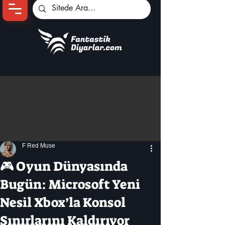
Ana Sayfa
Oyun Haberleri
Anime Haberleri
Genshin Karakterleri
Pokemon Unite
F Red Muse
Black Desert
İncelemeler
🎮 Oyun Dünyasında
Dizi-Film Haberleri
Bugün: Microsoft Yeni
Nesil Xbox’la Konsol
Sınırlarını Kaldırıyor