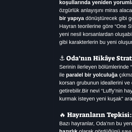
koşullarında yeniden yorum
özgürlük anlayışını miras alac
bir yapıya
 dönüştürecek gibi g
Hayran teorilerine göre “One St
yeni nesil korsanlardan oluşab
gibi karakterlerin bu yeni oluş
⚓ Oda’nın Hikâye Strate
Serinin ilerleyen bölümlerinde 
ile 
paralel bir yolculuğa
 çıkma
korsan grubunun ideallerini ve 
getirebilir.Bir nevi “Luffy’nin h
kurmak isteyen yeni kuşak” ar
🔥 Hayranların Tepkisi
Bazı hayranlar, Oda’nın bu yeni
hazırlık
 olarak gördüğünü savu