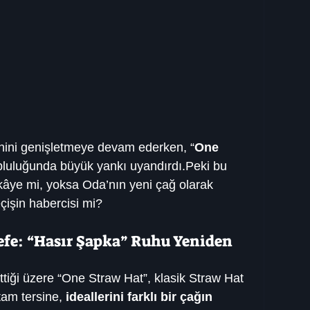
enini genişletmeye devam ederken, “
One 
pluluğunda büyük yankı uyandırdı.Peki bu 
kâye mi, yoksa Oda’nın yeni çağ olarak 
eçişin habercisi mi?
sefe: “Hasır Şapka” Ruhu Yeniden 
tiği üzere “One Straw Hat”, klasik Straw Hat 
tam tersine, 
ideallerini farklı bir çağın 