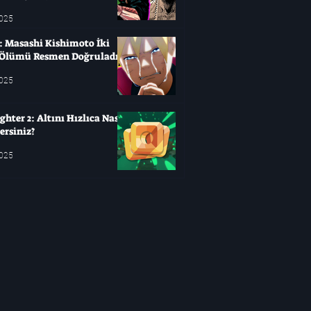
2025
: Masashi Kishimoto İki
Ölümü Resmen Doğruladı
2025
hter 2: Altını Hızlıca Nasıl
ersiniz?
2025