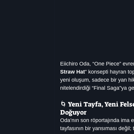
Eiichiro Oda, “One Piece” evr
Straw Hat
” konsepti hayran to
yeni oluşum, sadece bir yan hi
nitelendirdiği “Final Saga”ya g
🌀 Yeni Tayfa, Yeni Fel
Doğuyor
Oda’nın son röportajında ima et
tayfasının bir yansıması değil; 