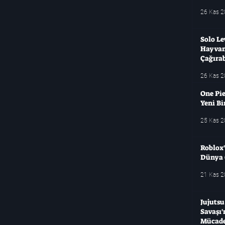
26 Kas 
Solo Le
Hayvanl
Çağırab
26 Kas 
One Pie
Yeni B
25 Kas 
Roblox'
Dünya 
21 Kas 
Jujuts
Savaşı
Mücade