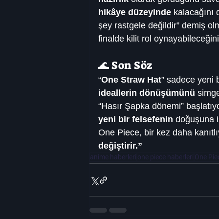
hikâye düzeyinde
 kalacağını
şey rastgele değildir” demiş o
finalde kilit rol oynayabileceği
🌊 Son Söz
“
One Straw Hat
” sadece yeni 
ideallerin dönüşümünü
 simge
“Hasır Şapka dönemi” başlatıyor
yeni bir felsefenin
 doğuşuna i
One Piece, bir kez daha kanıtlıy
değiştirir.”
anime haberleri
one piece haberleri
One Pie