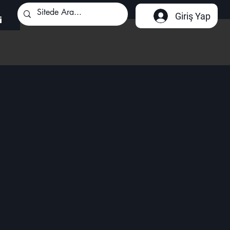
Giriş Yap
i