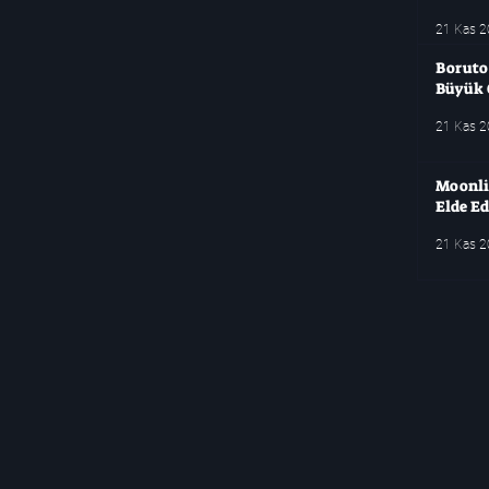
21 Kas 
Boruto
Büyük 
21 Kas 
Moonlig
Elde Ed
21 Kas 