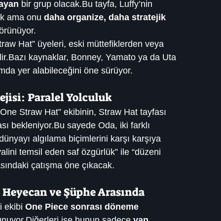
layan
 bir grup olacak.Bu tayfa, Luffy’nin 
ak ama onu 
daha organize, daha stratejik 
örünüyor.
raw Hat” üyeleri, eski müttefiklerden veya 
ilir.Bazı kaynaklar, Bonney, Yamato ya da Uta 
umda yer alabileceğini öne sürüyor.
jisi: Paralel Yolculuk
“One Straw Hat” ekibinin, Straw Hat tayfası 
sı bekleniyor.Bu sayede Oda, iki farklı 
dünyayı algılama biçimlerini karşı karşıya 
ayalini temsil eden saf özgürlük” ile “düzeni 
asındaki çatışma öne çıkacak.
: Heyecan ve Şüphe Arasında
 ekibi 
One Piece sonrası döneme 
nuyor.Diğerleri ise bunun sadece 
yan 