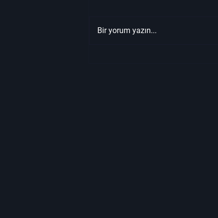
Bir yorum yazın...
One Piece: Oda, Kendi Ekibi
Kuracak One Straw Hat'i
Tanıttı