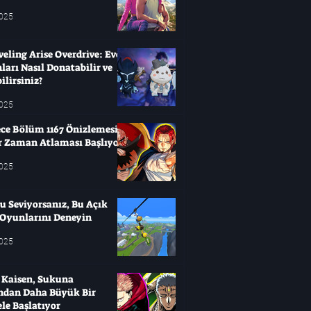
2025
veling Arise Overdrive: Evcil
arı Nasıl Donatabilir ve
ilirsiniz?
2025
ce Bölüm 1167 Önizlemesi:
ir Zaman Atlaması Başlıyor
2025
u Seviyorsanız, Bu Açık
Oyunlarını Deneyin
2025
u Kaisen, Sukuna
'ndan Daha Büyük Bir
le Başlatıyor