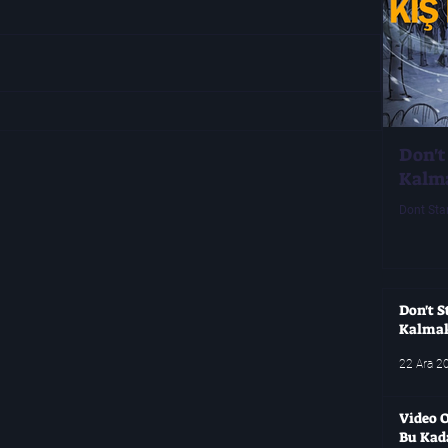
ni
Don't
Kalm
Dont Sta
Don't S
Kalma
22 Ara 2
Video O
Bu Kad