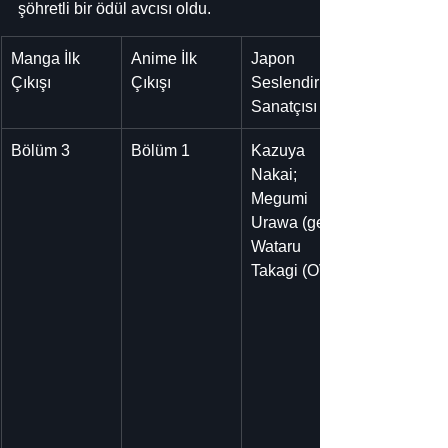
şöhretli bir ödül avcısı oldu.
Manga İlk 
Anime İlk 
Japon 
Çıkışı
Çıkışı
Seslendirme 
Sanatçısı
Bölüm 3
Bölüm 1
Kazuya 
Nakai;
Megumi 
Urawa (genç);
Wataru 
Takagi (OVA)