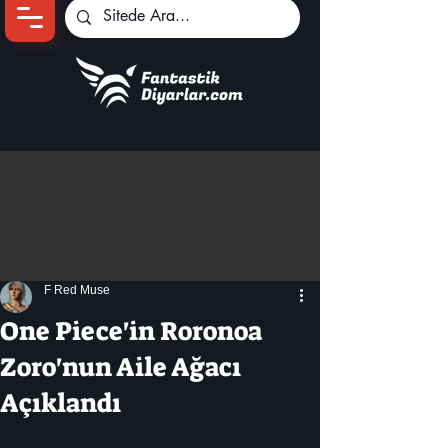
Ana Sayfa
Oyun Haberleri
Anime Haberleri
Genshin Karakterleri
Pokemon Unite
F Red Muse
Black Desert
İncelemeler
One Piece'in Roronoa
Dizi-Film Haberleri
Zoro'nun Aile Ağacı
Açıklandı