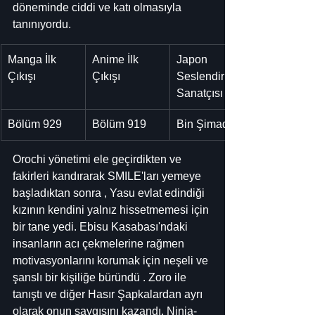
döneminde ciddi ve katı olmasıyla 
tanınıyordu.
Manga İlk 
Anime İlk 
Japon 
Çıkışı
Çıkışı
Seslendirme 
Sanatçısı
Bölüm 929
Bölüm 919
Bin Şimada
Orochi yönetimi ele geçirdikten ve 
fakirleri kandırarak SMILE'ları yemeye 
başladıktan sonra , Yasu evlat edindiği 
kızının kendini yalnız hissetmemesi için 
bir tane yedi. Ebisu Kasabası'ndaki 
insanların acı çekmelerine rağmen 
motivasyonlarını korumak için neşeli ve 
şanslı bir kişiliğe büründü . Zoro ile 
tanıştı ve diğer Hasır Şapkalardan ayrı 
olarak onun saygısını kazandı. Ninja-