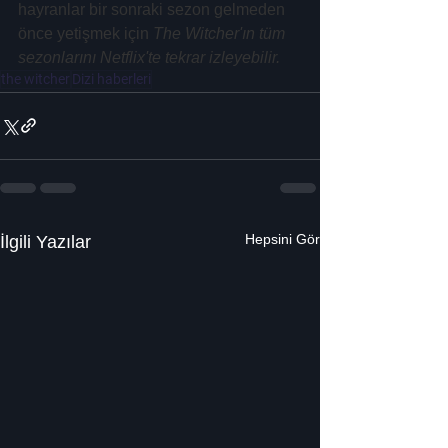
hayranlar bir sonraki sezon gelmeden 
önce yetişmek için 
The Witcher'ın tüm 
sezonlarını Netflix'te tekrar izleyebilir.
the witcher
Dizi haberleri
Hepsini Gör
İlgili Yazılar