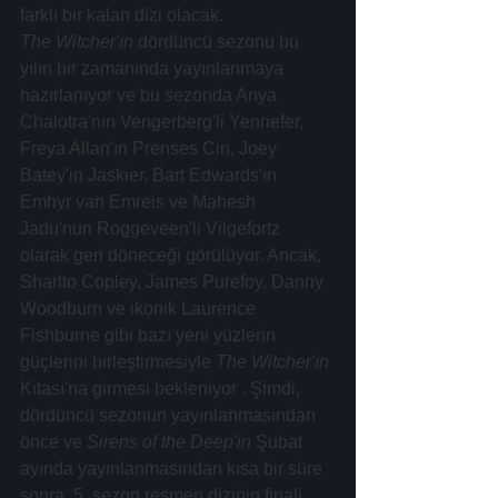
farklı bir kalan dizi olacak.
The Witcher'ın
 dördüncü sezonu bu 
yılın bir zamanında yayınlanmaya 
hazırlanıyor ve bu sezonda Anya 
Chalotra'nın Vengerberg'li Yennefer, 
Freya Allan'ın Prenses Ciri, Joey 
Batey'in Jaskier, Bart Edwards'ın 
Emhyr van Emreis ve Mahesh 
Jadu'nun Roggeveen'li Vilgefortz 
olarak geri döneceği görülüyor. Ancak, 
Sharlto Copley, James Purefoy, Danny 
Woodburn ve ikonik Laurence 
Fishburne gibi bazı yeni yüzlerin 
güçlerini birleştirmesiyle 
The Witcher'ın
Kıtası'na girmesi bekleniyor . Şimdi, 
dördüncü sezonun yayınlanmasından 
önce ve 
Sirens of the Deep'in
 Şubat 
ayında yayınlanmasından kısa bir süre 
sonra, 5. sezon resmen dizinin finali 