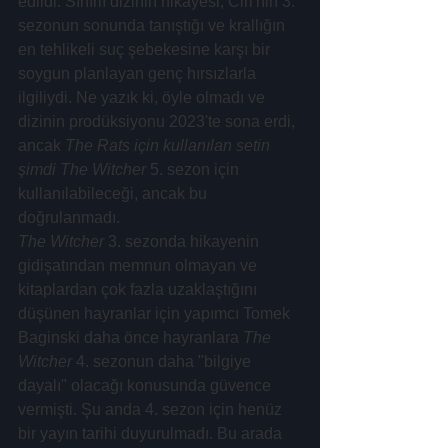
edildi. Sınırlı dizinin hikayesi, Ciri'nin 3. 
sezonun sonunda tanıştığı ve krallığın 
en tehlikeli suç şebekesine karşı bir 
soygun planlayan genç hırsızlarla 
ilgiliydi. Ne yazık ki, öyle olmadı ve 
dizinin prodüksiyonu 2023'te sona erdi, 
ancak
 The Rats için kullanılan setin 
şimdi The Witcher
 5. sezon için 
kullanılabileceği, ancak bu 
doğrulanmadı.
The Witcher
 3. sezonda hikayenin 
gidişatından memnun olmayan ve 
kitaplardan çok fazla uzaklaştığını 
düşünen hayranlar için yapımcı Tomek 
Baginski daha önce hayranlara 
The 
Witcher
 4. sezonun daha "bilgiye 
dayalı" olacağı konusunda güvence 
vermişti. Şu anda 4. sezon için henüz 
bir yayın tarihi duyurulmadı. Bu arada 