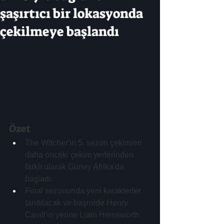
şaşırtıcı bir lokasyonda
çekilmeye başlandı
Özet
The Witcher'ın 5. sezon çekimleri 
daha önceki çekim yerlerinden 
farklı olarak Güney Afrika'da 
başladı.
Final sezonunda yeni karakterler 
tanıtılacak ve başrolde Henry 
Cavill'in yerine Liam Hemsworth 