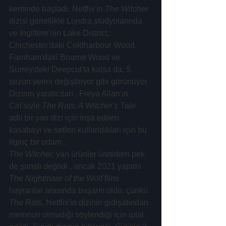
kentinde başladı. Netflix'in 
The Witcher
dizisi genellikle Londra stüdyolarında 
ve İngiltere'nin Lake District, 
Chichester'daki Coldharbour Wood, 
Farnham'daki Bourne Wood ve 
Surrey'deki Deepcut'ta kalsa da, 5. 
sezon yerini değiştiriyor gibi görünüyor. 
Dizinin yaratıcıları , Freya Allan'ın 
Ciri'siyle 
The Rats: A Witcher's Tale
adlı bir yan dizi için inşa edilen 
kasabayı ve setleri kullandıkları için bu 
ilginç bir ortam .
The Witcher,
 yan ürünler üretirken pek 
de şanslı değildi , ancak 2021 yapımı
The Nightmare of the Wolf
 filmi 
hayranlar arasında başarılı oldu, çünkü
The Rats,
 Netflix'in dizinin gidişatından 
memnun olmadığı söylendiği için iptal 