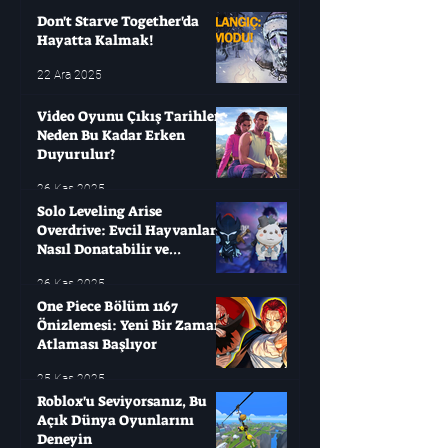
yıllarca bekleyip sonra
Don't Starve Together'da
Hayatta Kalmak!
22 Ara 2025
Video Oyunu Çıkış Tarihleri ​​
Neden Bu Kadar Erken
Duyurulur?
26 Kas 2025
Solo Leveling Arise
Overdrive: Evcil Hayvanları
Nasıl Donatabilir ve
Çağırabilirsiniz?
26 Kas 2025
One Piece Bölüm 1167
Önizlemesi: Yeni Bir Zaman
Atlaması Başlıyor
25 Kas 2025
Roblox'u Seviyorsanız, Bu
Açık Dünya Oyunlarını
Deneyin