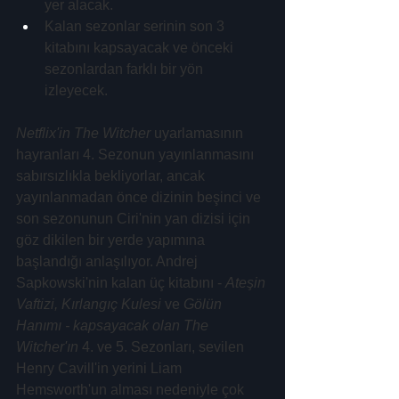
yer alacak.
Kalan sezonlar serinin son 3 
kitabını kapsayacak ve önceki 
sezonlardan farklı bir yön 
izleyecek.
Netflix'in The Witcher
 uyarlamasının 
hayranları 4. Sezonun yayınlanmasını 
sabırsızlıkla bekliyorlar, ancak 
yayınlanmadan önce dizinin beşinci ve 
son sezonunun Ciri'nin yan dizisi için 
göz dikilen bir yerde yapımına 
başlandığı anlaşılıyor. Andrej 
Sapkowski'nin kalan üç kitabını - 
Ateşin 
Vaftizi, Kırlangıç ​​Kulesi
 ve 
Gölün 
Hanımı - kapsayacak olan The 
Witcher'ın
 4. ve 5. Sezonları, sevilen 
Henry Cavill'in yerini Liam 
Hemsworth'un alması nedeniyle çok 