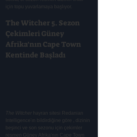
için topu yuvarlamaya başlıyor.
The Witcher 5. Sezon 
Çekimleri Güney 
Afrika'nın Cape Town 
Kentinde Başladı
The Witcher
 hayran sitesi Redanian 
Intelligence'ın bildirdiğine göre , dizinin 
beşinci ve son sezonu için çekimler 
resmen Güney Afrika'nın Cape Town 