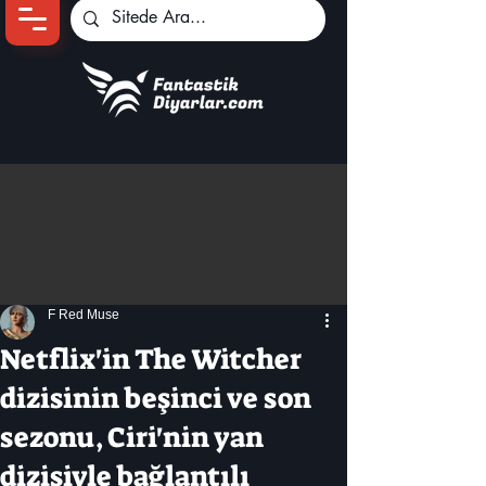
Ana Sayfa
Oyun Haberleri
Anime Haberleri
Genshin Karakterleri
Pokemon Unite
F Red Muse
Black Desert
İncelemeler
Netflix'in The Witcher
Dizi-Film Haberleri
dizisinin beşinci ve son
sezonu, Ciri'nin yan
dizisiyle bağlantılı