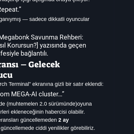
Repeat.”
sloganıymış — sadece dikkatli oyuncular 
Megabonk Savunma Rehberi: 
ıl Korursun?
] yazısında geçen 
esiyle bağlantılı.
ransı – Gelecek 
ucu
 Terminal” ekranına gizli bir satır eklendi:
rom MEGA-AI cluster…”
ede (muhtemelen 2.0 sürümünde)oyuna 
leri ekleneceğinin habercisi olabilir.
feransları güncellemeden 
2 ay 
 güncellemede ciddi yenilikler görebiliriz.