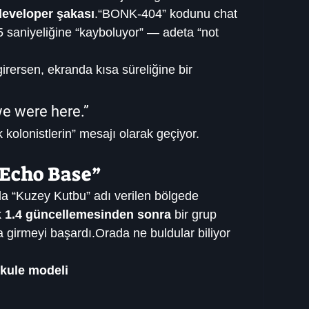
developer şakası
.“BONK-404” kodunu chat 
5 saniyeliğine “kayboluyor” — adeta “not 
irersen, ekranda kısa süreliğine bir 
we were here.”
 kolonistlerin” mesajı olarak geçiyor.
 “Echo Base”
da “Kuzey Kutbu” adı verilen bölgede 
 
1.4 güncellemesinden sonra
 bir grup 
girmeyi başardı.Orada ne buldular biliyor 
kule modeli