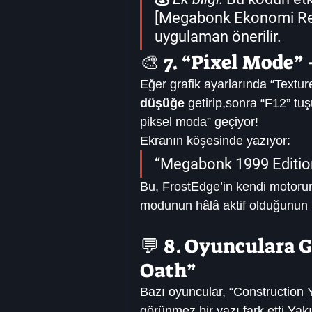
[
Megabonk Ekonomi Re
uygulaman önerilir.
🎨 7. “Pixel Mode”
Eğer grafik ayarlarında “Textur
düşüğe
 getirip,sonra “F12” tu
piksel moda” geçiyor!
Ekranın köşesinde yazıyor:
“Megabonk 1999 Edition
Bu, FrostEdge’in kendi motorun
modunun hâlâ aktif olduğunun k
💬 8. Oyunculara G
Oath”
Bazı oyuncular, “Construction 
görünmez bir yazı fark etti.Yakı