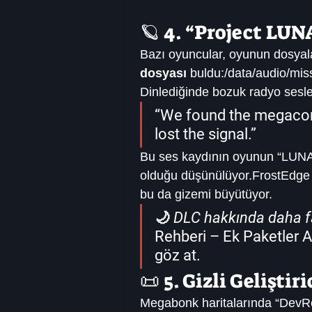
🪐 4. “Project LUN
Bazı oyuncular, oyunun dosyala
dosyası
 buldu:/data/audio/mi
Dinlediğinde bozuk radyo sesle
“We found the megacor
lost the signal.”
Bu ses kaydının oyunun “LUNA E
olduğu düşünülüyor.FrostEdge 
bu da gizemi büyütüyor.
🌙 
DLC hakkında daha faz
Rehberi – Ek Paketler A
göz at.
📜 5. Gizli Geliştir
Megabonk haritalarında “DevRo