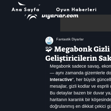
Ana Sayfa
Oyun Haberleri
Fantastik Diyarlar
🧩 Megabonk Gizli 
Geliştiricilerin Sa
Megabonk sadece savaş, ekonomi
— aynı zamanda gizemlerle dolu 
Interactive
”, her büyük günce
mesajlar, gizli kodlar ve esprili 
Bu detaylar bazen bir duvar ya
haritanın karanlık bir köşesinde
doğrulanmış en dikkat çekici gizl