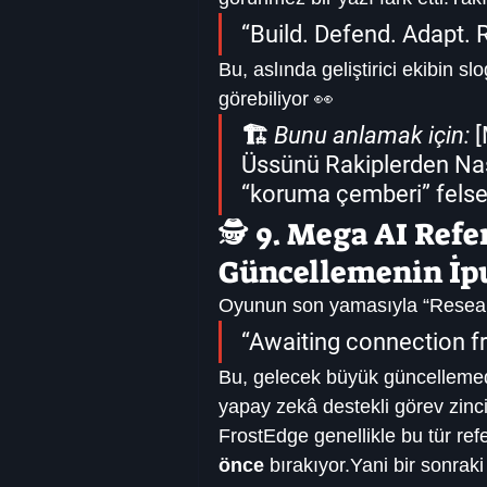
“Build. Defend. Adapt. 
Bu, aslında geliştirici ekibin 
görebiliyor 👀
🏗️ 
Bunu anlamak için:
 [
Üssünü Rakiplerden Nas
“koruma çemberi” felsef
🕵️ 9. Mega AI Refe
Güncellemenin İp
Oyunun son yamasıyla “Research
“Awaiting connection f
Bu, gelecek büyük güncellem
yapay zekâ destekli görev zincir
FrostEdge genellikle bu tür re
önce
 bırakıyor.Yani bir sonraki