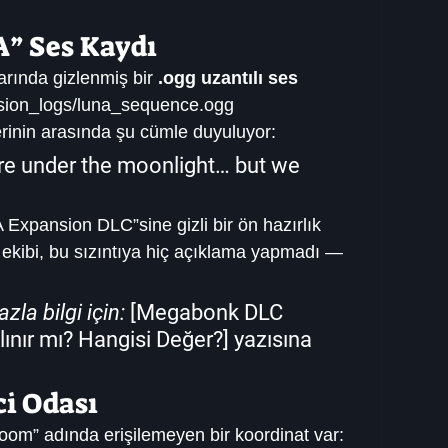
A” Ses Kaydı
rında gizlenmiş bir 
.ogg uzantılı ses 
ssion_logs/luna_sequence.ogg
rinin arasında şu cümle duyuluyor:
e under the moonlight… but we 
xpansion DLC”sine gizli bir ön hazırlık 
ekibi, bu sızıntıya hiç açıklama yapmadı — 
la bilgi için:
 [
Megabonk DLC 
lınır mı? Hangisi Değer?
] yazısına 
ici Odası
om” adında erişilemeyen bir koordinat var: