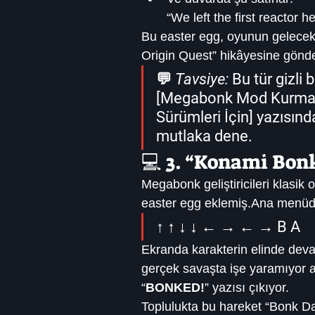
“We left the first reactor h
Bu easter egg, oyunun gelecek
Origin Quest” hikâyesine gönde
💬 
Tavsiye:
 Bu tür gizli
[
Megabonk Mod Kurma 
Sürümleri İçin
] yazısınd
mutlaka dene.
💻 3. “Konami Bo
Megabonk geliştiricileri klasik 
easter egg eklemiş.Ana menüde
↑ ↑ ↓ ↓ ← → ← → B A
Ekranda karakterin elinde deva
gerçek savaşta işe yaramıyor 
“
BONKED!
” yazısı çıkıyor.
Toplulukta bu hareket “Bonk Da