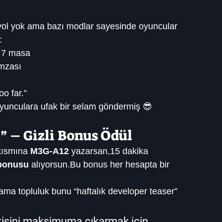
 yol yok ama bazı modlar sayesinde oyuncular 
:
n 7 masa
imzası
oo far.”
ı oyunculara ufak bir selam göndermiş 😎
” – Gizli Bonus Ödül
ısmına 
M3G-A12
 yazarsan,15 dakika 
bonusu
 alıyorsun.Bu bonus her hesapta bir 
a topluluk bunu “haftalık developer teaser” 
kisini maksimuma çıkarmak için 