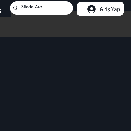
Giriş Yap
i