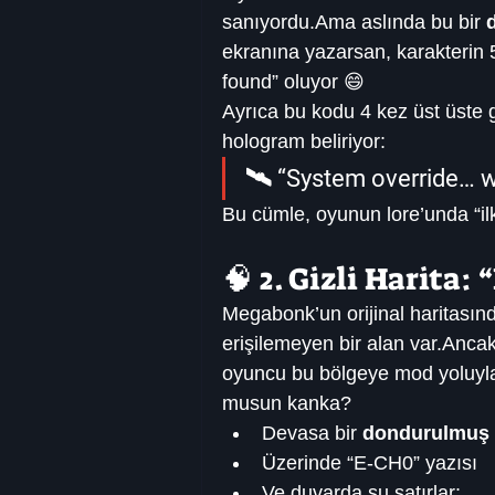
sanıyordu.Ama aslında bu bir 
ekranına yazarsan, karakterin 
found” oluyor 😄
Ayrıca bu kodu 4 kez üst üste g
hologram beliriyor:
🛰️ “System override… 
Bu cümle, oyunun lore’unda “ilk
🧠 2. Gizli Harita:
Megabonk’un orijinal haritasın
erişilemeyen bir alan var.Ancak
oyuncu bu bölgeye mod yoluyla 
musun kanka?
Devasa bir 
dondurulmuş 
Üzerinde “E-CH0” yazısı
Ve duvarda şu satırlar: