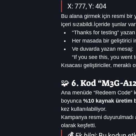
X: 777, Y: 404
Bu alana girmek için resmi bir
içeri sızabildi.İçeride şunlar var
“Thanks for testing” yaza
Her masada bir geliştirici 
Ve duvarda yazan mesaj:
“If you see this, you went t
Kısacası geliştiriciler, merakl
🧩 6. Kod “M3G-A12
Ana menüde “Redeem Code” k
boyunca 
%10 kaynak üretim 
kez kullanılabiliyor.
Kampanya resmi duyurulmadı am
olarak keşfetti.
💰 
Ek bilgi:
 Bu kodun et