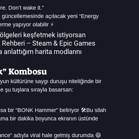
ere. Don’t wake it.”
 güncellemesinde açılacak yeni “Energy 
rme yapıyor olabilir ⚡
 bölgeleri keşfetmek istiyorsan 
Rehberi – Steam & Epic Games 
a anlattığım harita modlarını 
nk” Kombosu
oyun kültürüne saygı duruşu niteliğinde bir 
 şu tuşlara sırayla basarsan:
sa bir “BONK Hammer” beliriyor 🛠️Bu silah 
ama bir dakika boyunca ekranın üstünde 
nce” adıyla viral hale gelmiş durumda 😄