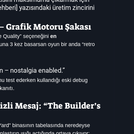
hberi
] yazısındaki üretim zincirini 
 – Grafik Motoru Şakası
e Quality” seçeneğini 
en 
şuna 3 kez basarsan oyun bir anda “retro 
 – nostalgia enabled.”
u test ederken kullandığı eski debug 
anıtı.
izli Mesaj: “The Builder’s 
Yard” binasının tabelasında neredeyse 
nlaştırıp ışığı açtığında ortaya çıkıyor: