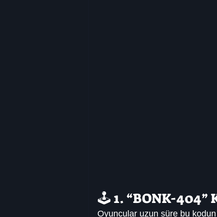
🕹️ 1. “BONK-404”
Oyuncular uzun süre bu kodun 