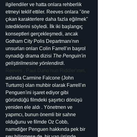
ilgilendiler ve hatta onlara rehberlik 
etmeyi teklif ettiler. Reeves onlara "öne 
çıkan karakterlere daha fazla eğilmek" 
istediklerini söyledi. İlk iki başlangıç ​​
konseptleri gerçekleşmedi, ancak 
Gotham City Polis Departmanı'nın 
unsurları onları Colin Farrell'ın başrol 
oynadığı drama dizisi 
The Penguin'in 
geliştirilmesine yönlendirdi.
Reeves , Paul Dano'nun Riddler'ının,
aslında Carmine Falcone (John 
Turturro) olan muhbir olarak Farrell'ın 
Penguen'ini işaret ediyor gibi 
göründüğü filmdeki şaşırtıcı dönüşü 
yeniden ele aldı . Yönetmen ve 
yapımcı, bunun önemli bir sahne 
olduğunu ve filmde Oz Cobb, 
namıdiğer Penguen hakkında pek bir 
şey bilinmese de, bir yan üründe 