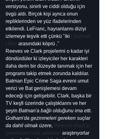
versiyonu, sinirli ve ciddi olduğu için 
övgü aldı. Birçok kişi ayrıca onun 
repliklerinden ve yüz ifadelerinden 
etkilendi. LeFranc, hayranlarını diziyi 
izlemeye teşvik etti çünkü "iki 
[ 
Batman
] filmi
 arasındaki köprü ."
Reeves ve Clark projelerini o kadar iyi 
döndürdüler ki izleyiciler her karakteri 
daha derin bir düzeyde tanımak için her 
programı takip etmek zorunda kaldılar. 
Batman Epic Crime Saga evreni umut 
verici ve Bat genişlemesi devam 
edeceği için gelişebilir. Clark, başka bir 
TV keşfi üzerinde çalıştıklarını ve her 
şeyin 
Batman'a bağlı olduğunu ima etti. 
Gotham'da gezinmeleri gereken suçlar 
da dahil olmak üzere, 
Pelerinli Haçlı'yı 
çevreleyen kötü adamları
 araştırıyorlar 