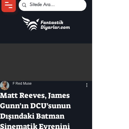
Ana Sayfa
Oyun Haberleri
Anime Haberleri
Genshin Karakterleri
Pokemon Unite
F Red Muse
Black Desert
İncelemeler
Matt Reeves, James
Dizi-Film Haberleri
Gunn'ın DCU'sunun
Dışındaki Batman
Sinematik Evrenini