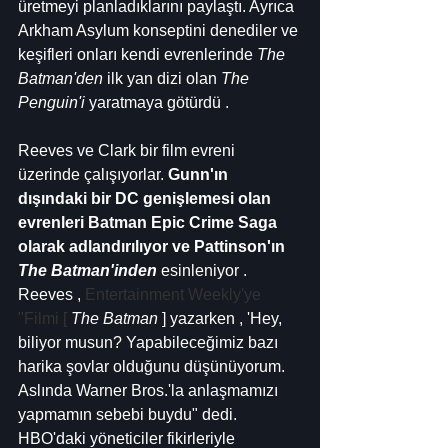
üretmeyi planladıklarını paylaştı. Ayrıca 
Arkham Asylum konseptini denediler ve 
keşifleri onları kendi evrenlerinde 
The 
Batman'den
 ilk yan dizi olan 
The 
Penguin'i
 yaratmaya götürdü .
Reeves ve Clark bir film evreni 
üzerinde çalışıyorlar. 
Gunn'ın 
dışındaki bir DC genişlemesi olan 
evrenleri Batman Epic Crime Saga 
olarak adlandırılıyor ve Pattinson'ın 
The Batman'inden
 esinleniyor . 
Reeves , 
Entertainment Weekly'ye 
"Filmi [ 
The Batman
 ] yazarken , 'Hey, 
biliyor musun? Yapabileceğimiz bazı 
harika şovlar olduğunu düşünüyorum. 
Aslında Warner Bros.'la anlaşmamızı 
yapmamın sebebi buydu" dedi. 
HBO'daki yöneticiler fikirleriyle 