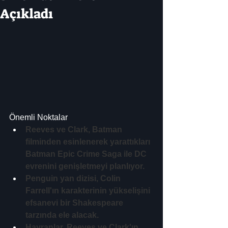
Açıkladı
Önemli Noktalar
Reeves ve Clark, Batman 
filminden esinlenerek yarattıkları 
Batman Epic Crime Saga ile DC 
evrenini genişletmeyi planlıyor.
Penguin yan dizisi, Colin 
Farrell'ın karakterinin yükselişini 
efsanevi bir Shakespeare 
tarzında ele alacak.
Hayranlar, Reeves ve Clark'ın 