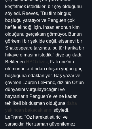
keşfetmek istedikleri bir şey olduğunu 
söyledi. Reeves, "Bu film bir güç 
boşluğu yaratıyor ve Penguen çok 
hafife alındığı için, insanlar onun kim 
olduğunu gerçekten görmüyor. Bunun 
görkemli bir şekilde değil, efsanevi bir 
Shakespeare tarzında, bu tür harika bir 
hikaye olmasını istedik." diye açıkladı. 
Beklenen 
HBO dizisi,
 Falcone'nin 
ölümünün ardından oluşan yoğun güç 
boşluğuna odaklanıyor. Baş yazar ve 
şovmen Lauren LeFranc, dizinin Oz'un 
dünyasını vurgulayacağını ve 
hayranların Penguen'e ve ne kadar 
tehlikeli bir düşman olduğuna 
daha 
yakından bakacaklarını
 söyledi. 
LeFranc, "Oz hareket ettirici ve 
sarsıcıdır. Her zaman güvenilemez. 