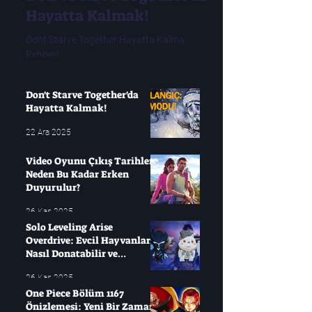
Hayatta Kalmak!
Tarihleri ​​N
Erken Duyur
Dont Starve Together Hayatta Kalma
Rehberi.
Modern oyuncuların çok
oyunları değişken olabi
yıllarca bekleyip sonra
Don't Starve Together'da
Hayatta Kalmak!
22 Ara 2025
Video Oyunu Çıkış Tarihleri ​​
Neden Bu Kadar Erken
Duyurulur?
26 Kas 2025
Solo Leveling Arise
Overdrive: Evcil Hayvanları
Nasıl Donatabilir ve
Çağırabilirsiniz?
26 Kas 2025
One Piece Bölüm 1167
Önizlemesi: Yeni Bir Zaman