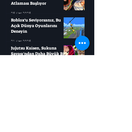
Atlaması Başlıyor
25 Kas 2025
Roblox'u Seviyorsanız, Bu
Açık Dünya Oyunlarını
Deneyin
21 Kas 2025
Jujutsu Kaisen, Sukuna
Savaşı'ndan Daha Büyük Bir
Mücadele Başlatıyor
21 Kas 2025
Boruto: Masashi Kishimoto
İki Büyük Ölümü Resmen
Doğruladı
21 Kas 2025
Moonlighter 2: Altını Hızlıca
Nasıl Elde Edersiniz?
21 Kas 2025