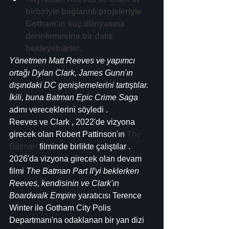
birbiriyle bağlantılı projeleriyle 
Gotham'ın suç dünyasına 
derinlemesine bir dalış 
bekleyebilirler.
Yönetmen Matt Reeves ve yapımcı 
ortağı Dylan Clark, James Gunn'ın 
dışındaki DC genişlemelerini tartıştılar. 
İkili, buna Batman Epic Crime Saga
adını vereceklerini söyledi .
Reeves ve Clark , 2022'de vizyona 
girecek olan Robert Pattinson'ın 
The 
Batman
 filminde birlikte çalıştılar . 
2026'da vizyona girecek olan devam 
filmi 
The Batman Part II'yi beklerken 
Reeves, kendisinin ve Clark'ın 
Boardwalk Empire
 yaratıcısı Terence 
Winter ile Gotham City Polis 
Departmanı'na odaklanan bir yan dizi 