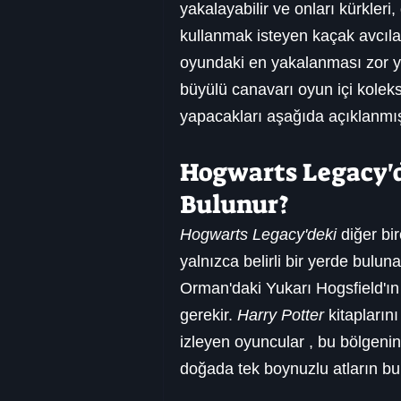
yakalayabilir ve onları kürkleri, 
kullanmak isteyen kaçak avcılar
oyundaki en yakalanması zor yar
büyülü canavarı oyun içi koleks
yapacakları aşağıda açıklanmış
Hogwarts Legacy'd
Bulunur?
Hogwarts Legacy'deki
 diğer bi
yalnızca belirli bir yerde bulun
Orman'daki Yukarı Hogsfield'ın 
gerekir. 
Harry Potter
 kitapların
izleyen oyuncular , bu bölgenin
doğada tek boynuzlu atların bu