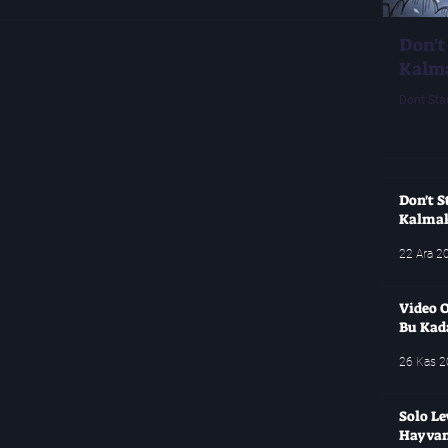
Don't
Kalm
Dont Sta
Don't S
Kalma
22 Ara 2
Video O
Bu Kad
26 Kas 
Solo Le
Hayvanl