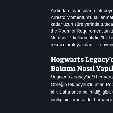
Ardından, oyuncuların tek boynuz
Arresto Momentum'u kullanmak,
kadar uzun süre yerinde tutaca
the Room of Requirement'tan 15
Nab-sack'i kullanmalıdır. Tek b
resmi olarak yakalanır ve oyu
Hogwarts Legacy'd
Bakımı Nasıl Yapıl
Hogwarts Legacy'deki
 her yara
Örneğin tek boynuzlu atlar, P
alır. Daha önce belirtildiği gibi,
binilip binilemese de, herhangi b