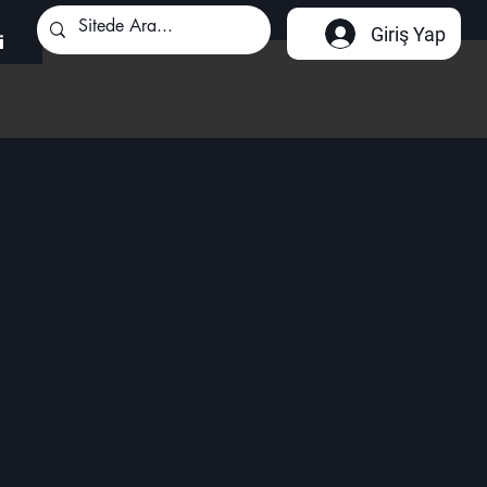
Giriş Yap
i