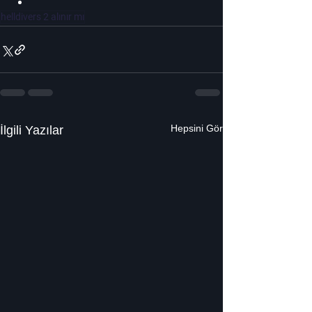
helldivers 2 alınır mı
Hepsini Gör
İlgili Yazılar