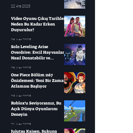
22 Ara 2025
Video Oyunu Çıkış Tarihleri ​​
Neden Bu Kadar Erken
Duyurulur?
26 Kas 2025
Solo Leveling Arise
Overdrive: Evcil Hayvanları
Nasıl Donatabilir ve
Çağırabilirsiniz?
26 Kas 2025
One Piece Bölüm 1167
Önizlemesi: Yeni Bir Zaman
Atlaması Başlıyor
25 Kas 2025
Roblox'u Seviyorsanız, Bu
Açık Dünya Oyunlarını
Deneyin
21 Kas 2025
Jujutsu Kaisen, Sukuna