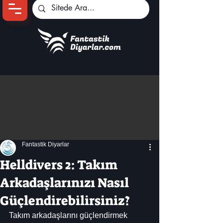
Ana Sayfa
Oyun Haberleri
Anime Haberleri
Genshin Karakterleri
Pokemon Unite
Fantastik Diyarlar
Black Desert
İncelemeler
Helldivers 2: Takım
Dizi-Film Haberleri
Arkadaşlarınızı Nasıl
Güçlendirebilirsiniz?
Takım arkadaşlarını güçlendirmek 