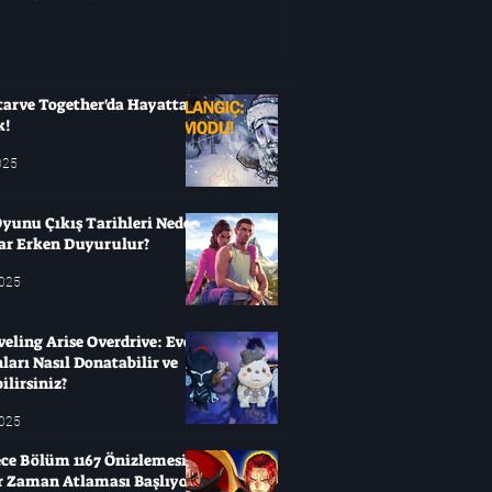
değişken olabilir. Bir oyun için y
ertelenebilirsiniz
tarve Together'da Hayatta
k!
025
yunu Çıkış Tarihleri ​​Neden
ar Erken Duyurulur?
2025
veling Arise Overdrive: Evcil
arı Nasıl Donatabilir ve
ilirsiniz?
2025
ce Bölüm 1167 Önizlemesi:
ir Zaman Atlaması Başlıyor