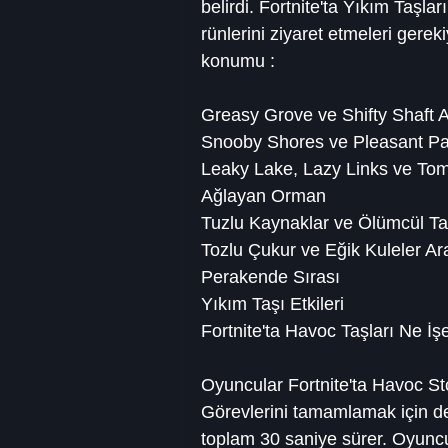
belirdi. Fortnite'ta Yıkım Taşla
rünlerini ziyaret etmeleri gereki
konumu :
Greasy Grove ve Shifty Shaft 
Snooby Shores ve Pleasant Pa
Leaky Lake, Lazy Links ve To
Ağlayan Orman
Tuzlu Kaynaklar ve Ölümcül Ta
Tozlu Çukur ve Eğik Kuleler Ar
Perakende Sırası
Yıkım Taşı Etkileri
Fortnite'ta Havoc Taşları Ne İş
Oyuncular Fortnite'ta Havoc Sto
Görevlerini tamamlamak için de
toplam 30 saniye sürer. Oyuncun