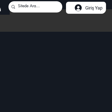
Giriş Yap
i