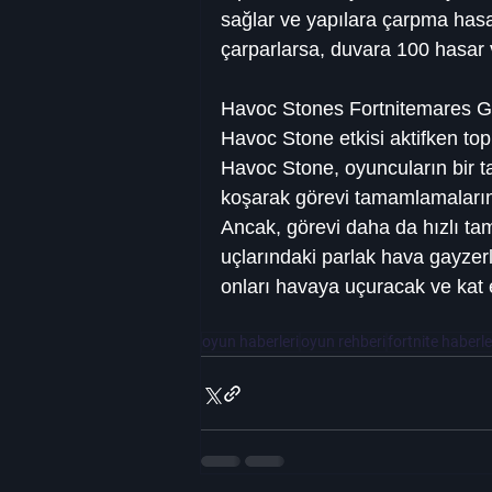
sağlar ve yapılara çarpma hasar
çarparlarsa, duvara 100 hasar v
Havoc Stones Fortnitemares Gö
Havoc Stone etkisi aktifken top
Havoc Stone, oyuncuların bir ta
koşarak görevi tamamlamaların
Ancak, görevi daha da hızlı ta
uçlarındaki parlak hava gayzerl
onları havaya uçuracak ve kat et
oyun haberleri
oyun rehberi
fortnite haberle