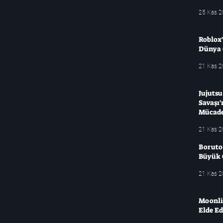
25 Kas 
Roblox'
Dünya 
21 Kas 
Jujuts
Savaşı
Mücade
21 Kas 
Boruto
Büyük 
21 Kas 
Moonlig
Elde Ed