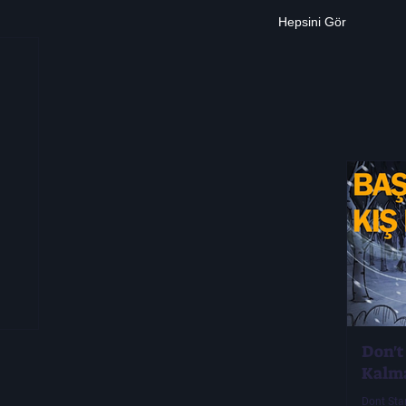
Hepsini Gör
Don't
Kalm
Dont Sta