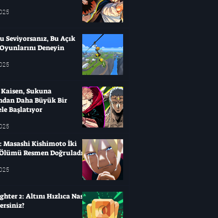
2025
u Seviyorsanız, Bu Açık
Oyunlarını Deneyin
2025
u Kaisen, Sukuna
'ndan Daha Büyük Bir
le Başlatıyor
2025
: Masashi Kishimoto İki
Ölümü Resmen Doğruladı
2025
hter 2: Altını Hızlıca Nasıl
ersiniz?