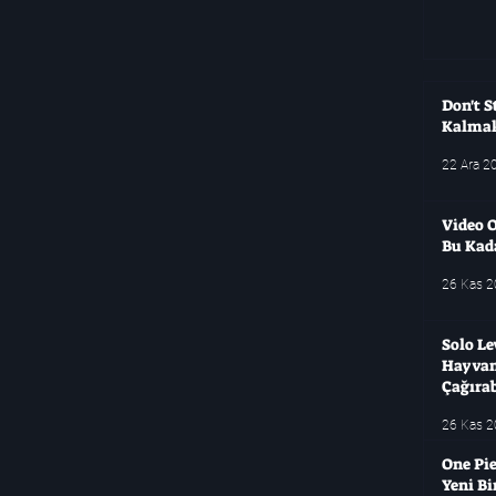
Don't S
Kalma
22 Ara 2
Video O
Bu Kad
26 Kas 
Solo Le
Hayvanl
Çağırab
26 Kas 
One Pie
Yeni B