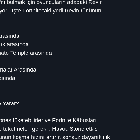
rı'nı bulmak için oyuncuların adadaki Revin 
yor . İşte Fortnite'taki yedi Revin rününün 
Arasında
rk arasında
mato Temple arasında
rlalar Arasında
asında
e Yarar?
nes tüketebilirler ve Fortnite Kâbusları 
 tüketmeleri gerekir. Havoc Stone etkisi 
un koşma hızını artırır, sonsuz dayanıklılık 