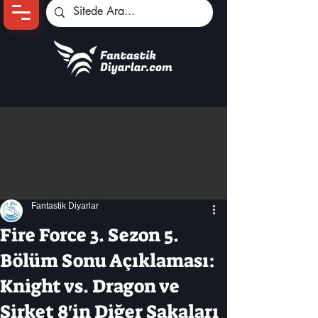
Ana Sayfa
Oyun Haberleri
Anime Haberleri
Genshin Karakterleri
Pokemon Unite
Fantastik Diyarlar
Black Desert
İncelemeler
Fire Force 3. Sezon 5.
Dizi-Film Haberleri
Bölüm Sonu Açıklaması:
Knight vs. Dragon ve
Şirket 8'in Diğer Şakaları