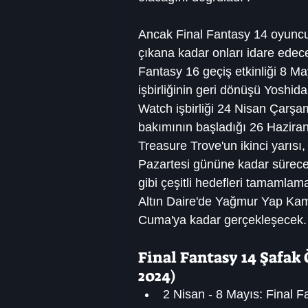
Ancak Final Fantasy 14 oyuncul
çıkana kadar onları idare edece
Fantasy 16 geçiş etkinliği 8 M
işbirliğinin geri dönüşü Yoshid
Watch işbirliği 24 Nisan Çarşa
bakımının başladığı 26 Hazira
Treasure Trove'un ikinci yarıs
Pazartesi gününe kadar sürece
gibi çeşitli hedefleri tamamlama
Altın Daire'de Yağmur Yap Ka
Cuma'ya kadar gerçekleşecek.
Final Fantasy 14 Şafak
2024)
2 Nisan - 8 Mayıs: Final F