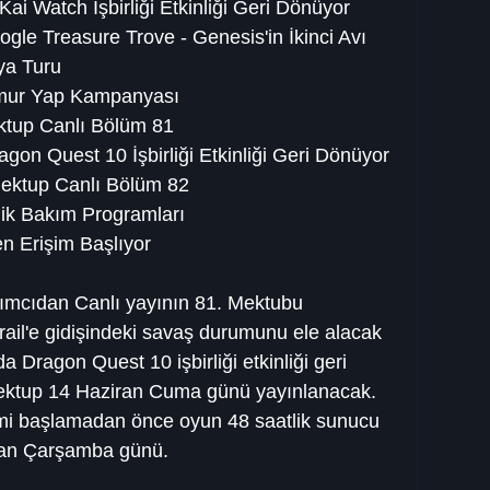
ai Watch İşbirliği Etkinliği Geri Dönüyor
gle Treasure Trove - Genesis'in İkinci Avı
ya Turu
ğmur Yap Kampanyası
ktup Canlı Bölüm 81
agon Quest 10 İşbirliği Etkinliği Geri Dönüyor
ektup Canlı Bölüm 82
lik Bakım Programları
en Erişim Başlıyor
mcıdan Canlı yayının 81. Mektubu 
ail'e gidişindeki savaş durumunu ele alacak 
nda Dragon Quest 10 işbirliği etkinliği geri 
ktup 14 Haziran Cuma günü yayınlanacak. 
emi başlamadan önce oyun 48 saatlik sunucu 
ran Çarşamba günü.