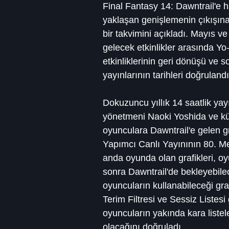
Final Fantasy 14: Dawntrail'e 
yaklaşan genişlemenin çıkışına 
bir takvimini açıkladı. Mayıs v
gelecek etkinlikler arasında Yo
etkinliklerinin geri dönüşü ve 
yayınlarının tarihleri ​​doğrulandı
Dokuzuncu yıllık 14 saatlik yay
yönetmeni Naoki Yoshida ve kür
oyunculara Dawntrail'e gelen gr
Yapımcı Canlı Yayınının 80. M
anda oyunda olan grafikleri, o
sonra Dawntrail'de bekleyebilece
oyuncuların kullanabileceği gra
Terim Filtresi ve Sessiz Listesi 
oyuncuların yakında kara listel
olacağını doğruladı .