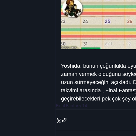
Yoshida, bunun çoğunlukla oyunc
zaman vermek olduğunu söyled
uzun sürmeyeceğini açıkladı. 
takvimi arasında , Final Fanta
geçirebilecekleri pek çok şey o
Final Fantasy 14