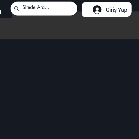
Giriş Yap
i