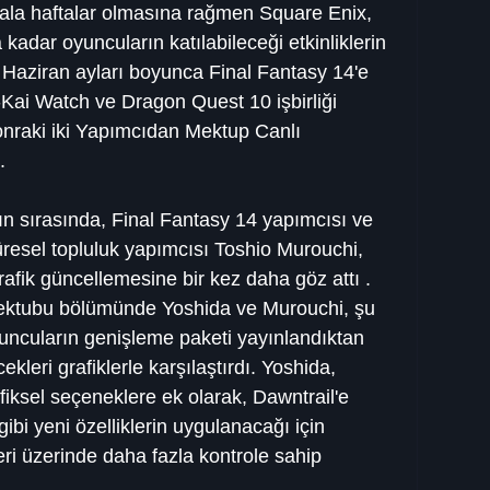
hala haftalar olmasına rağmen Square Enix, 
kadar oyuncuların katılabileceği etkinliklerin 
e Haziran ayları boyunca Final Fantasy 14'e 
-Kai Watch ve Dragon Quest 10 işbirliği 
sonraki iki Yapımcıdan Mektup Canlı 
.
ın sırasında, Final Fantasy 14 yapımcısı ve 
esel topluluk yapımcısı Toshio Murouchi, 
afik güncellemesine bir kez daha göz attı . 
ektubu bölümünde Yoshida ve Murouchi, şu 
yuncuların genişleme paketi yayınlandıktan 
kleri grafiklerle karşılaştırdı. Yoshida, 
fiksel seçeneklere ek olarak, Dawntrail'e 
gibi yeni özelliklerin uygulanacağı için 
eri üzerinde daha fazla kontrole sahip 