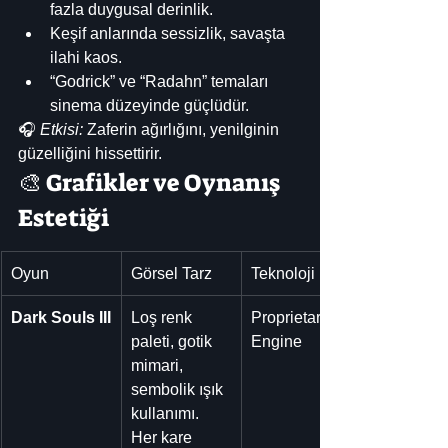
fazla duygusal derinlik.
Keşif anlarında sessizlik, savaşta 
ilahi kaos.
“Godrick” ve “Radahn” temaları 
sinema düzeyinde güçlüdür.
🎧 
Etkisi:
 Zaferin ağırlığını, yenilginin 
güzelliğini hissettirir.
🎨 Grafikler ve Oynanış 
Estetiği
Oyun
Görsel Tarz
Teknoloji
Dark Souls III
Loş renk 
Proprietary 
paleti, gotik 
Engine
mimari, 
sembolik ışık 
kullanımı. 
Her kare 