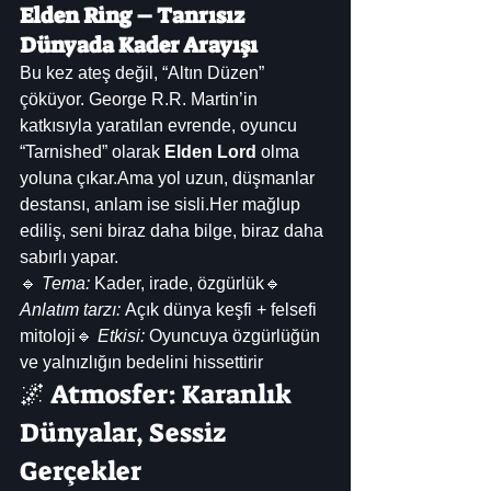
Elden Ring – Tanrısız 
Dünyada Kader Arayışı
Bu kez ateş değil, “Altın Düzen” 
çöküyor. George R.R. Martin’in 
katkısıyla yaratılan evrende, oyuncu 
“Tarnished” olarak 
Elden Lord
 olma 
yoluna çıkar.Ama yol uzun, düşmanlar 
destansı, anlam ise sisli.Her mağlup 
ediliş, seni biraz daha bilge, biraz daha 
sabırlı yapar.
🔹 
Tema:
 Kader, irade, özgürlük🔹 
Anlatım tarzı:
 Açık dünya keşfi + felsefi 
mitoloji🔹 
Etkisi:
 Oyuncuya özgürlüğün 
ve yalnızlığın bedelini hissettirir
🌌 Atmosfer: Karanlık 
Dünyalar, Sessiz 
Gerçekler