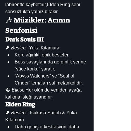
labirentte kaybettirir,Elden Ring seni 
sonsuzlukta yalnız bırakır.
🎶 Müzikler: Acının 
Senfonisi
Dark Souls III
🎵 
Besteci:
 Yuka Kitamura
Koro ağırlıklı epik besteler.
Boss savaşlarında gerginlik yerine 
“yüce korku” yaratır.
“Abyss Watchers” ve “Soul of 
Cinder” temaları saf melankolidir.
🎧 
Etkisi:
 Her ölümde yeniden ayağa 
kalkma isteği uyandırır.
Elden Ring
🎵 
Besteci:
 Tsukasa Saitoh & Yuka 
Kitamura
Daha geniş orkestrasyon, daha 