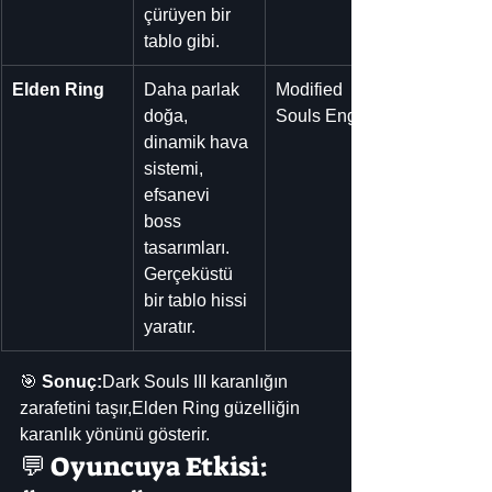
çürüyen bir 
tablo gibi.
Elden Ring
Daha parlak 
Modified 
doğa, 
Souls Engine
dinamik hava 
sistemi, 
efsanevi 
boss 
tasarımları. 
Gerçeküstü 
bir tablo hissi 
yaratır.
🎯 
Sonuç:
Dark Souls III karanlığın 
zarafetini taşır,Elden Ring güzelliğin 
karanlık yönünü gösterir.
💬 Oyuncuya Etkisi: 