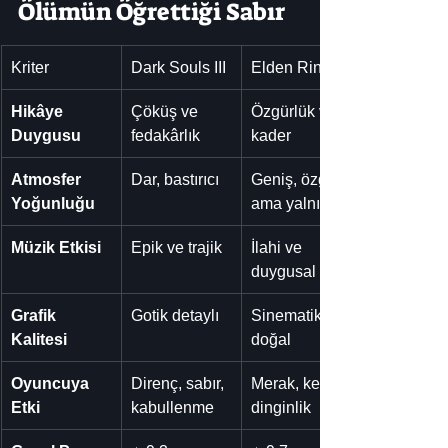
Ölümün Öğrettiği Sabır
Kriter
Dark Souls III
Elden Ring
Hikâye 
Çöküş ve 
Özgürlük ve 
Duygusu
fedakârlık
kader
Atmosfer 
Dar, bastırıcı
Geniş, özgür 
Yoğunluğu
ama yalnız
Müzik Etkisi
Epik ve trajik
İlahi ve 
duygusal
Grafik 
Gotik detaylı
Sinematik ve 
Kalitesi
doğal
Oyuncuya 
Direnç, sabır, 
Merak, keşif, 
Etki
kabullenme
dinginlik