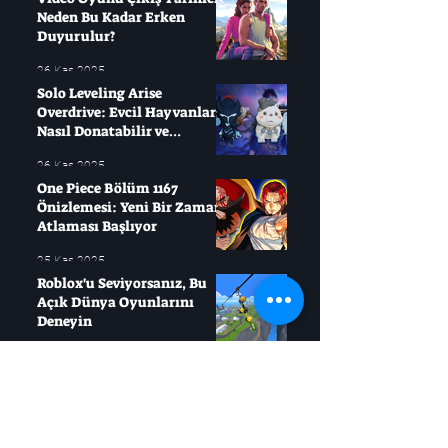
Neden Bu Kadar Erken
Duyurulur?
26 Kas 2025
Solo Leveling Arise
Overdrive: Evcil Hayvanları
Nasıl Donatabilir ve
Çağırabilirsiniz?
26 Kas 2025
One Piece Bölüm 1167
Önizlemesi: Yeni Bir Zaman
Atlaması Başlıyor
25 Kas 2025
Roblox'u Seviyorsanız, Bu
Açık Dünya Oyunlarını
Deneyin
21 Kas 2025
Jujutsu Kaisen, Sukuna
Savaşı'ndan Daha Büyük Bir
Mücadele Başlatıyor