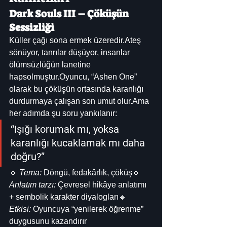
Dark Souls III – Çöküşün 
Sessizliği
Küller çağı sona ermek üzeredir.Ateş 
sönüyor, tanrılar düşüyor, insanlar 
ölümsüzlüğün lanetine 
hapsolmuştur.Oyuncu, “Ashen One” 
olarak bu çöküşün ortasında karanlığı 
durdurmaya çalışan son umut olur.Ama 
her adımda şu soru yankılanır:
“Işığı korumak mı, yoksa 
karanlığı kucaklamak mı daha 
doğru?”
🔹 
Tema:
 Döngü, fedakârlık, çöküş🔹 
Anlatım tarzı:
 Çevresel hikâye anlatımı 
+ sembolik karakter diyalogları🔹 
Etkisi:
 Oyuncuya “yenilerek öğrenme” 
duygusunu kazandırır