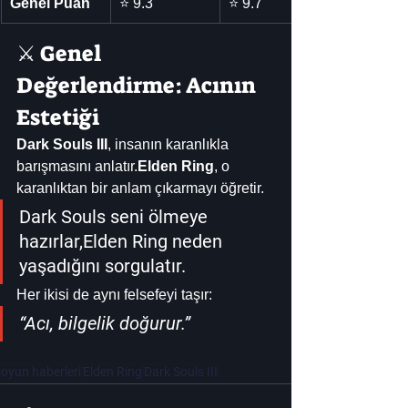
Genel Puan
⭐ 9.3
⭐ 9.7
⚔️ Genel 
Değerlendirme: Acının 
Estetiği
Dark Souls III
, insanın karanlıkla 
barışmasını anlatır.
Elden Ring
, o 
karanlıktan bir anlam çıkarmayı öğretir.
Dark Souls seni ölmeye 
hazırlar,Elden Ring neden 
yaşadığını sorgulatır.
Her ikisi de aynı felsefeyi taşır:
“Acı, bilgelik doğurur.”
oyun haberleri
Elden Ring
Dark Souls III