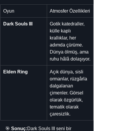
Oyun
Atmosfer Özellikleri
Dark Souls III
Gotik katedraller, 
külle kaplı 
krallıklar, her 
adımda çürüme. 
Dünya ölmüş, ama 
ruhu hâlâ dolaşıyor.
Elden Ring
Açık dünya, sisli 
ormanlar, rüzgârla 
dalgalanan 
çimenler. Görsel 
olarak özgürlük, 
tematik olarak 
çaresizlik.
🎯 
Sonuç:
Dark Souls III seni bir 