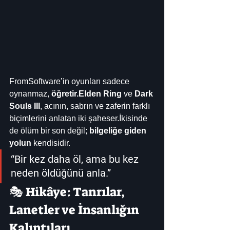
FromSoftware’in oyunları sadece 
oynanmaz, 
öğretir.Elden Ring
 ve 
Dark 
Souls III
, acının, sabrın ve zaferin farklı 
biçimlerini anlatan iki şaheser.İkisinde 
de ölüm bir son değil; 
bilgeliğe giden 
yolun
 kendisidir.
“Bir kez daha öl, ama bu kez 
neden öldüğünü anla.”
🎭 Hikâye: Tanrılar, 
Lanetler ve İnsanlığın 
Kalıntıları