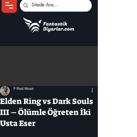
Ana Sayfa
Oyun Haberleri
Anime Haberleri
Genshin Karakterleri
Pokemon Unite
F Red Muse
Black Desert
İncelemeler
Elden Ring vs Dark Souls
Dizi-Film Haberleri
III – Ölümle Öğreten İki
Usta Eser