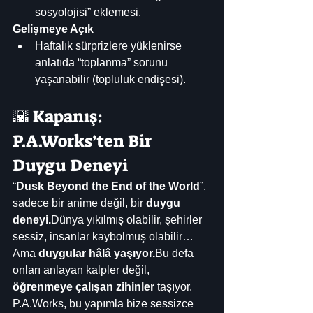
sosyolojisi” eklemesi.
Gelişmeye Açık
Haftalık sürprizlere yüklenirse 
anlatıda “toplanma” sorunu 
yaşanabilir (topluluk endişesi). 
🌇 Kapanış: 
P.A.Works’ten Bir 
Duygu Deneyi
“
Dusk Beyond the End of the World
”, 
sadece bir anime değil, bir 
duygu 
deneyi.
Dünya yıkılmış olabilir, şehirler 
sessiz, insanlar kaybolmuş olabilir…
Ama 
duygular hâlâ yaşıyor.
Bu defa 
onları anlayan kalpler değil, 
öğrenmeye çalışan zihinler
 taşıyor.
P.A.Works, bu yapımla bize sessizce 