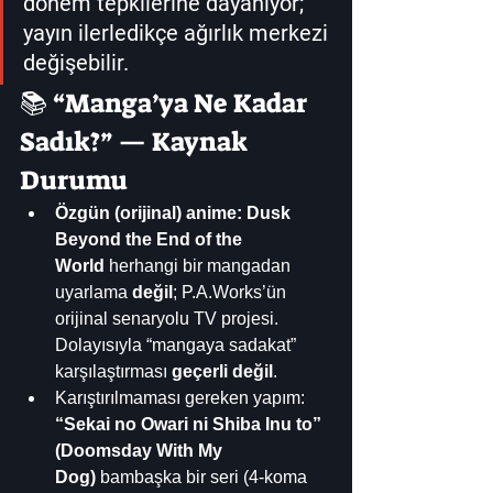
dönem tepkilerine dayanıyor; 
yayın ilerledikçe ağırlık merkezi 
değişebilir.
📚 “Manga’ya Ne Kadar 
Sadık?” — Kaynak 
Durumu
Özgün (orijinal) anime:
Dusk 
Beyond the End of the 
World
 herhangi bir mangadan 
uyarlama 
değil
; P.A.Works’ün 
orijinal senaryolu TV projesi. 
Dolayısıyla “mangaya sadakat” 
karşılaştırması 
geçerli değil
. 
Karıştırılmaması gereken yapım: 
“Sekai no Owari ni Shiba Inu to” 
(Doomsday With My 
Dog)
 bambaşka bir seri (4-koma 