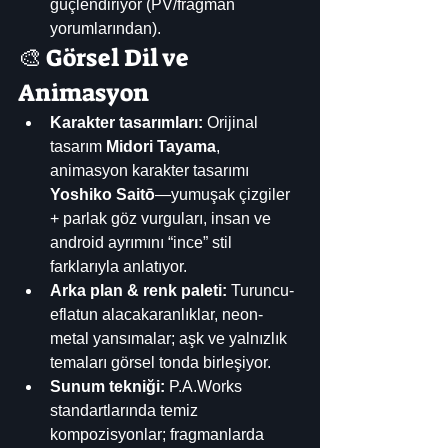
güçlendiriyor (PV/fragman 
yorumlarından). 
🎨 Görsel Dil ve 
Animasyon
Karakter tasarımları:
 Orijinal 
tasarım 
Midori Tayama
, 
animasyon karakter tasarımı 
Yoshiko Saitō
—yumuşak çizgiler 
+ parlak göz vurguları, insan ve 
android ayrımını “ince” stil 
farklarıyla anlatıyor. 
Arka plan & renk paleti:
 Turuncu-
eflatun alacakaranlıklar, neon-
metal yansımalar; aşk ve yalnızlık 
temaları görsel tonda birleşiyor.
Sunum tekniği:
 P.A.Works 
standartlarında temiz 
kompozisyonlar; fragmanlarda 