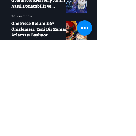
Overdrive: Evcil Hayvanları
Nasıl Donatabilir ve
Çağırabilirsiniz?
26 Kas 2025
One Piece Bölüm 1167
Önizlemesi: Yeni Bir Zaman
Atlaması Başlıyor
25 Kas 2025
Roblox'u Seviyorsanız, Bu
Açık Dünya Oyunlarını
Deneyin
21 Kas 2025
Jujutsu Kaisen, Sukuna
Savaşı'ndan Daha Büyük Bir
Mücadele Başlatıyor
21 Kas 2025
Boruto: Masashi Kishimoto
İki Büyük Ölümü Resmen
Doğruladı
21 Kas 2025