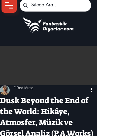
Ana Sayfa
Oyun Haberleri
Anime Haberleri
Genshin Karakterleri
Pokemon Unite
F Red Muse
Black Desert
İncelemeler
Dusk Beyond the End of
Dizi-Film Haberleri
the World: Hikâye,
Atmosfer, Müzik ve
Görsel Analiz (P.A.Works)