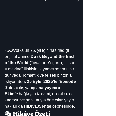
P.A.Works’ün 25. yıl için hazırladığı 
orijinal anime 
Dusk Beyond the End 
of the World
 (Towa no Yugure), “insan 
× makine” ilişkisini kıyamet sonrası bir 
dünyada, romantik ve felsefi bir tonla 
işliyor. Seri, 
25 Eylül 2025’te ‘Episode 
0’
 ile açılış yapıp 
ana yayınını 
Ekim’e
 bağlayan takvimi, dikkat çekici 
kadrosu ve şarkılarıyla öne çıktı; yayın 
hakları da 
HIDIVE/Sentai
 cephesinde. 
🎭 Hikâye Özeti 