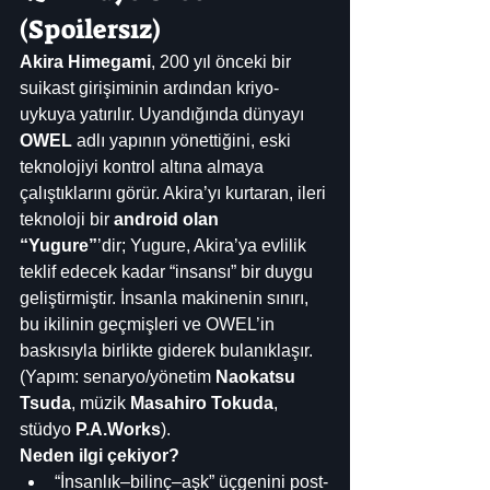
(Spoilersız)
Akira Himegami
, 200 yıl önceki bir 
suikast girişiminin ardından kriyo-
uykuya yatırılır. Uyandığında dünyayı 
OWEL
 adlı yapının yönettiğini, eski 
teknolojiyi kontrol altına almaya 
çalıştıklarını görür. Akira’yı kurtaran, ileri 
teknoloji bir 
android olan 
“Yugure”
’dir; Yugure, Akira’ya evlilik 
teklif edecek kadar “insansı” bir duygu 
geliştirmiştir. İnsanla makinenin sınırı, 
bu ikilinin geçmişleri ve OWEL’in 
baskısıyla birlikte giderek bulanıklaşır. 
(Yapım: senaryo/yönetim 
Naokatsu 
Tsuda
, müzik 
Masahiro Tokuda
, 
stüdyo 
P.A.Works
). 
Neden ilgi çekiyor?
“İnsanlık–bilinç–aşk” üçgenini post-