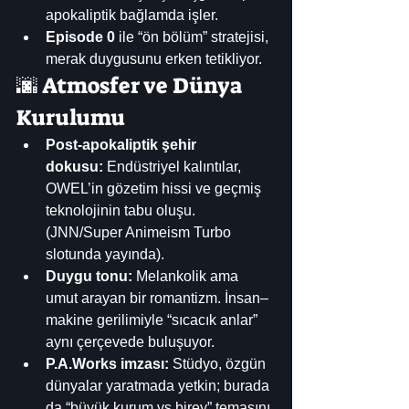
apokaliptik bağlamda işler.
Episode 0
 ile “ön bölüm” stratejisi, 
merak duygusunu erken tetikliyor. 
🌆 Atmosfer ve Dünya 
Kurulumu
Post-apokaliptik şehir 
dokusu:
 Endüstriyel kalıntılar, 
OWEL’in gözetim hissi ve geçmiş 
teknolojinin tabu oluşu. 
(JNN/Super Animeism Turbo 
slotunda yayında). 
Duygu tonu:
 Melankolik ama 
umut arayan bir romantizm. İnsan–
makine gerilimiyle “sıcacık anlar” 
aynı çerçevede buluşuyor.
P.A.Works imzası:
 Stüdyo, özgün 
dünyalar yaratmada yetkin; burada 
da “büyük kurum vs birey” temasını 