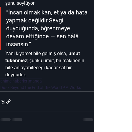
şunu söylüyor:
“İnsan olmak kan, et ya da hata 
yapmak değildir.Sevgi 
duyduğunda, öğrenmeye 
devam ettiğinde — sen hâlâ 
insansın.”
Yani kıyamet bile gelmiş olsa, 
umut 
tükenmez
; çünkü umut, bir makinenin 
bile anlayabileceği kadar saf bir 
duygudur.
anime haberleri
manga
Dusk Beyond the End of the World
P.A.Works