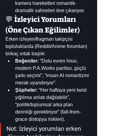
kamera hareketleri romantik-
dramatik sahneleri öne çıkarıyor. 
💬 İzleyici Yorumları 
(Öne Çıkan Eğilimler)
Erken izleyen/fragman takipçisi 
topluluklarda (Reddit/Anime forumları) 
birkaç ortak başlık:
Beğeniler:
 “Dolu evren hissi, 
modern P.A.Works parıltısı, güçlü 
şarkı seçimi”, “insan-AI romantizmi 
merak uyandırıyor”.
Şüpheler:
 “Her haftaya yeni twist 
yığılırsa anlatı dağılabilir”, 
“politik/toplumsal arka plan 
derinliği gerektiriyor” (fall-from-
grace distopya riskleri). 
Not: İzleyici yorumları erken 