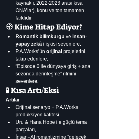
kaynaklı, 2022-2023 arası kısa 
ONA’lar), konu ve ton tamamen 
farklıdır. 
🧭 Kime Hitap Ediyor?
Romantik bilimkurgu
 ve 
insan-
yapay zekâ
 ilişkisi sevenlere,
P.A.Works’ün 
orijinal
 projelerini 
takip edenlere,
“Episode 0 ile dünyaya giriş + ana 
sezonda derinleşme” ritmini 
sevenlere. 
🧪 Kısa Artı/Eksi
Artılar
Orijinal senaryo + P.A.Works 
prodüksiyon kalitesi,
Uru & Hana Hope ile güçlü tema 
parçaları,
İnsan–AI romantizmine “gelecek 