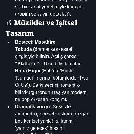
şık bir sanat yönetimiyle kuruyor. 
(Yapım ve yayın detayları). 
🎶 Müzikler ve İşitsel 
Tasarım
Besteci: Masahiro 
Tokuda
 (dramatik/orkestral 
çizgisiyle bilinir). Açılış şarkısı 
“Platform” – Uru
, bitiş temaları 
Hana Hope
 (Ep0’da “Hoshi 
Tsumugi”, normal bölümlerde “Two 
Of Us”). Şarkı seçimi, romantik-
bilimkurgu tonunu taşıyan modern 
bir pop-orkestra karışımı. 
Dramatik vurgu:
 Sessizlik 
anlarında çevresel seslerin (rüzgâr, 
boş kentsel yankı) kullanımı, 
“yalnız gelecek” hissini 