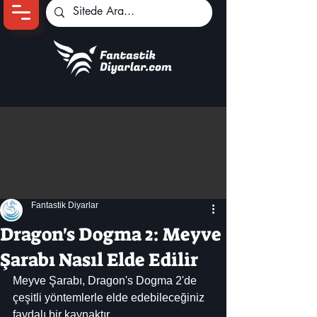
Ana Sayfa
Oyun Haberleri
Anime Haberleri
Genshin Karakterleri
Pokemon Unite
Fantastik Diyarlar
Black Desert
İncelemeler
Dragon's Dogma 2: Meyve
Dizi-Film Haberleri
Şarabı Nasıl Elde Edilir
Meyve Şarabı, Dragon's Dogma 2'de 
çeşitli yöntemlerle elde edebileceğiniz 
faydalı bir kaynaktır.