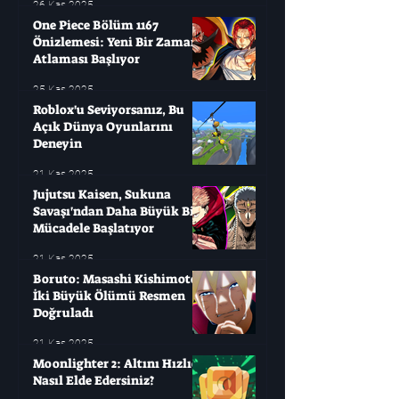
26 Kas 2025
One Piece Bölüm 1167
Önizlemesi: Yeni Bir Zaman
Atlaması Başlıyor
25 Kas 2025
Roblox'u Seviyorsanız, Bu
Açık Dünya Oyunlarını
Deneyin
21 Kas 2025
Jujutsu Kaisen, Sukuna
Savaşı'ndan Daha Büyük Bir
Mücadele Başlatıyor
21 Kas 2025
Boruto: Masashi Kishimoto
İki Büyük Ölümü Resmen
Doğruladı
21 Kas 2025
Moonlighter 2: Altını Hızlıca
Nasıl Elde Edersiniz?