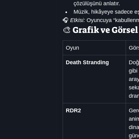
çözülüşünü anlatır.
Müzik, hikâyeye sadece eş
🎧 
Etkisi:
 Oyuncuya “kabullenme
🎨 Grafik ve Görse
Oyun
Gör
Death Stranding
Doğa
gibi
ara
sek
dram
RDR2
Ger
anim
dina
gün