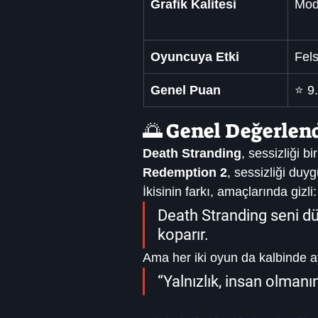
Grafik Kalitesi
Mod
Oyuncuya Etki
Fel
Genel Puan
⭐ 9
🌅 Genel Değerlend
Death Stranding
, sessizliği b
Redemption 2
, sessizliği duyg
İkisinin farkı, amaçlarında gizli:
Death Stranding seni d
koparır.
Ama her iki oyun da kalbinde ay
“Yalnızlık, insan olmanın