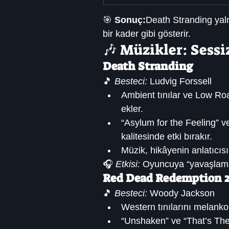
🎯 
Sonuç:
Death Stranding yaln
bir kader gibi gösterir.
🎶 Müzikler: Sess
Death Stranding
🎵 
Besteci:
 Ludvig Forssell
Ambient tınılar ve Low Roar
ekler.
“Asylum for the Feeling” v
kalitesinde etki bırakır.
Müzik, hikâyenin anlatıcısı 
🎧 
Etkisi:
 Oyuncuya “yavaşlamak
Red Dead Redemption 
🎵 
Besteci:
 Woody Jackson
Western tınılarını melankoliy
“Unshaken” ve “That’s The W