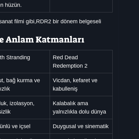
en hüzün.
sanat filmi gibi,RDR2 bir dönem belgeseli 
ve Anlam Katmanları
th Stranding
Red Dead 
Redemption 2
t, bağ kurma ve 
Vicdan, kefaret ve 
ızlık
kabulleniş
uk, izolasyon, 
Kalabalık ama 
izlik
yalnızlıkla dolu dünya
nlü ve içsel
Duygusal ve sinematik