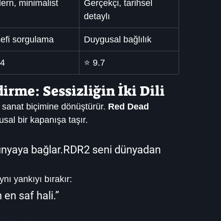
ern, minimalist
Gerçekçi, tarihsel 
detaylı
sefi sorgulama
Duygusal bağlılık
.4
⭐ 9.7
irme: Sessizliğin İki Dili
ir sanat biçimine dönüştürür. 
Red Dead 
usal bir kapanışa taşır.
ünyaya bağlar.RDR2 seni dünyadan 
nı yankıyı bırakır:
 en saf hali.”