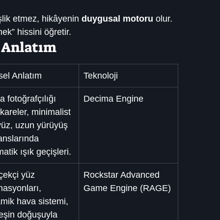
lik etmez, hikâyenin 
duygusal motoru
 olur.
k” hissini öğretir.
l Anlatım
sel Anlatım
Teknoloji
 fotoğrafçılığı 
Decima Engine
 kareler, minimalist 
yüz, uzun yürüyüş 
anslarında 
atik ışık geçişleri.
çekçi yüz 
Rockstar Advanced 
asyonları, 
Game Engine (RAGE)
mik hava sistemi, 
eşin doğuşuyla 