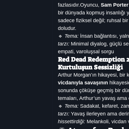
fazlasıdır.Oyuncu, 
Sam Porter
bir dünyada kopmuş insanlığı 
sadece fiziksel değil; ruhsal bi
doludur.
🔹 
Tema:
 İnsan bağlantısı, yal
tarzı:
 Minimal diyalog, güçlü s
empati, varoluşsal sorgu
Red Dead Redemption 2
Kurtuluşun Sessizliği
Arthur Morgan’ın hikayesi, bir 
vicdanıyla savaşının
 hikayesi
sonunda çöküşe geçmiş bir dü
temaları, Arthur’un yavaş ama 
🔹 
Tema:
 Sadakat, kefaret, za
tarzı:
 Yavaş ilerleyen ama derin
hissettirdiği:
 Melankoli, vicdan 