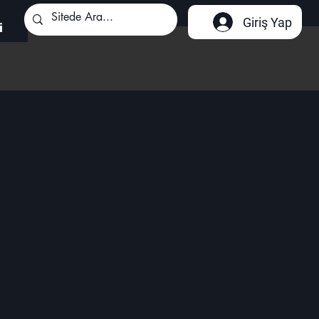
Giriş Yap
i