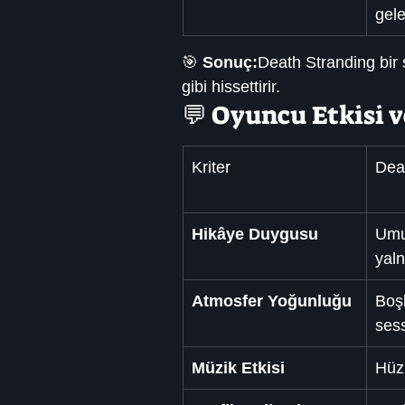
gel
🎯 
Sonuç:
Death Stranding bir 
gibi hissettirir.
💬 Oyuncu Etkisi 
Kriter
Dea
Hikâye Duygusu
Umu
yaln
Atmosfer Yoğunluğu
Boşl
sess
Müzik Etkisi
Hüzü