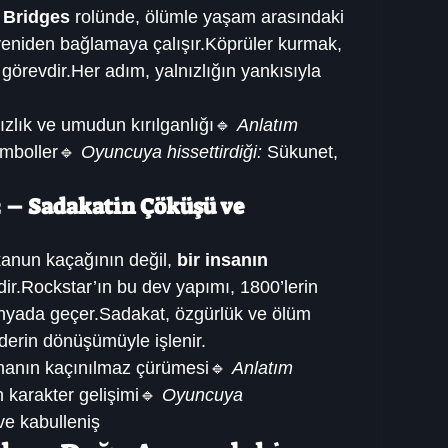
 Bridges
 rolünde, ölümle yaşam arasındaki 
yeniden bağlamaya çalışır.Köprüler kurmak, 
r görevdir.Her adım, yalnızlığın yankısıyla 
nızlık ve umudun kırılganlığı🔹 
Anlatım 
emboller🔹 
Oyuncuya hissettirdiği:
 Sükunet, 
 – Sadakatin Çöküşü ve 
kanun kaçağının değil, 
bir insanın 
dir.Rockstar’ın bu dev yapımı, 1800’lerin 
nyada geçer.Sadakat, özgürlük ve ölüm 
derin dönüşümüyle işlenir.
manın kaçınılmaz çürümesi🔹 
Anlatım 
 karakter gelişimi🔹 
Oyuncuya 
ve kabulleniş