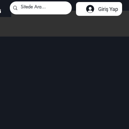
Giriş Yap
i