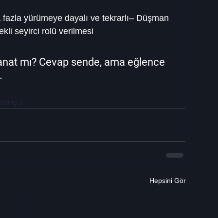
a fazla yürümeye dayalı ve tekrarlı– Düşman 
li seyirci rolü verilmesi
 sanat mı? Cevap sende, ama eğlence 
…
nding 2
Hepsini Gör