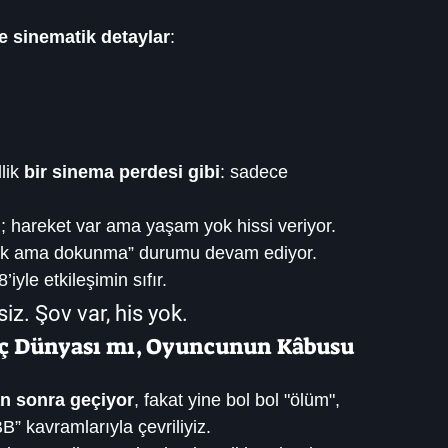
e sinematik detaylar
:
lik 
bir sinema perdesi gibi
: sadece 
l
; hareket var ama yaşam yok hissi veriyor.
bak ama dokunma” durumu devam ediyor. 
yle etkileşimin sıfır.
iz. Şov var, his yok.
İç Dünyası mı, Oyuncunun Kâbusu 
an sonra geçiyor
, fakat yine bol bol "ölüm", 
B” kavramlarıyla çevriliyiz.