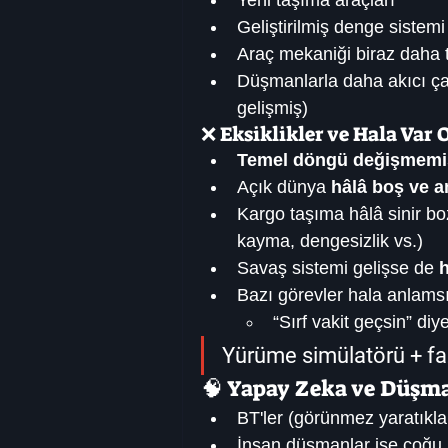
Yeni taşıma araçları
Geliştirilmiş denge sistemi
Araç mekaniği biraz daha t
Düşmanlarla daha akıcı çat
gelişmiş)
❌ Eksiklikler ve Hala Var 
Temel döngü değişmemi
Açık dünya 
hâlâ boş ve a
Kargo taşıma hâlâ sinir bo
kayma, dengesizlik vs.)
Savaş sistemi gelişse de 
h
Bazı görevler hala anlams
“Sırf vakit geçsin” diy
Yürüme simülatörü + fa
🧠 Yapay Zeka ve Düşm
BT'ler (görünmez yaratıklar
İnsan düşmanlar ise çoğu 