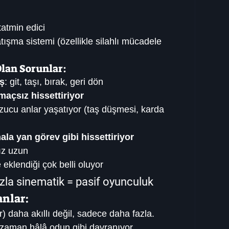
atmin edici
ışma sistemi (özellikle silahlı mücadele 
Olan Sorunlar:
ş
: git, taşı, bırak, geri dön
maçsız hissettiriyor
zucu anlar yaşatıyor (taş düşmesi, karda 
ala yan görev gibi hissettiriyor
ız uzun
e eklendiği çok belli oluyor
zla sinematik = 
pasif oyunculuk
anlar:
) daha akıllı değil, sadece daha fazla.
zaman hâlâ odun gibi davranıyor.