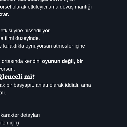
örsel olarak etkileyici ama dövüş mantığı 
rar.
tkisi yine hissediliyor.
a filmi düzeyinde.
le kulaklıkla oynuyorsan atmosfer içine 
 ortasında kendini 
oyunun değil, bir 
yorsun.
lenceli mi?
rak bir başyapıt, anlatı olarak iddialı, ama 
lı.
karakter detayları
len için)