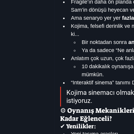
Fragile’ın daha ön planda o
Sam’in dönüşü heyecan ve
Ama senaryo yer yer 
fazl
Kojima, felsefi derinlik ve
ki...
Bir noktadan sonra 
an
Ya da sadece “Ne anla
Anlatım çok uzun, çok fazl
10 dakikalık oynanışa
mümkün.
“Interaktif sinema” tanım
Kojima sinemacı olmak 
istiyoruz.
⚙️ Oynanış Mekanikleri
Kadar Eğlenceli?
✔ Yenilikler: