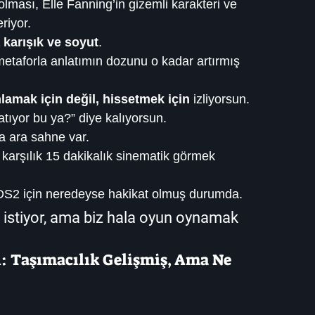
lması, Elle Fanning’in gizemli karakteri ve 
riyor.
a karışık ve soyut
.
 metaforla anlatımın dozunu o kadar artırmış 
lamak için değil, hissetmek için
 izliyorsun.
tıyor bu ya?” diye kalıyorsun.
a ara sahne var.
 karşılık 15 dakikalık sinematik görmek 
ı DS2 için neredeyse hakikat olmuş durumda.
istiyor, ama biz hala oyun oynamak 
: Taşımacılık Gelişmiş, Ama Ne 