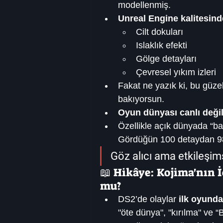
modellenmiş.
Unreal Engine kalitesind
Cilt dokuları
Islaklık efekti
Gölge detayları
Çevresel yıkım izleri
Fakat ne yazık ki, bu güzel
bakıyorsun.
Oyun dünyası canlı deği
Özellikle açık dünyada “
Gördüğün 100 detaydan 98’i
Göz alıcı ama etkileşims
📖 Hikâye: Kojima'nın 
mu?
DS2’de olaylar 
ilk oyund
"öte dünya", "kırılma" ve “B