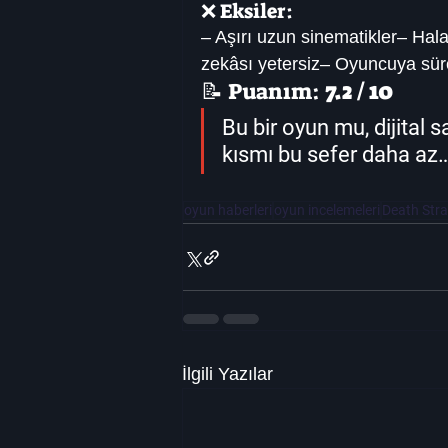
❌ Eksiler:
– Aşırı uzun sinematikler– Hal
zekâsı yetersiz– Oyuncuya sürek
📝 Puanım: 
7.2 / 10
Bu bir oyun mu, dijital
kısmı bu sefer daha az
oyun haberleri
oyun incelemeleri
Death Stra
İlgili Yazılar