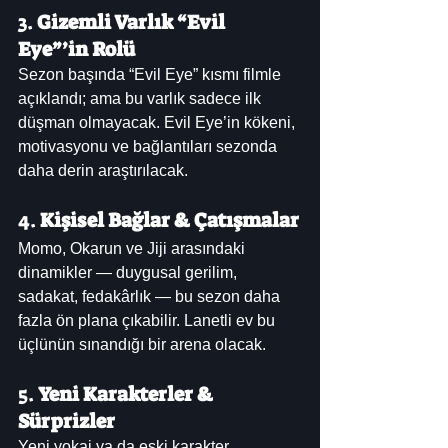
3. 
Gizemli Varlık “Evil 
Eye”’in Rolü
Sezon başında “Evil Eye” kısmı filmle 
açıklandı; ama bu varlık sadece ilk 
düşman olmayacak. Evil Eye’in kökeni, 
motivasyonu ve bağlantıları sezonda 
daha derin araştırılacak.
4. 
Kişisel Bağlar & Çatışmalar
Momo, Okarun ve Jiji arasındaki 
dinamikler — duygusal gerilim, 
sadakat, fedakârlık — bu sezon daha 
fazla ön plana çıkabilir. Lanetli ev bu 
üçlünün sınandığı bir arena olacak.
5. 
Yeni Karakterler & 
Sürprizler
Yeni yokai ya da eski karakter 