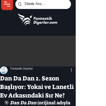
Ana Sayfa
Oyun Haberleri
Anime Haberleri
Genshin Karakterleri
Pokemon Unite
Fantastik Diyarlar
Black Desert
İncelemeler
Dan Da Dan 2. Sezon
Dizi-Film Haberleri
Başlıyor: Yokai ve Lanetli
Ev Arkasındaki Sır Ne?
🎯 
Dan Da Dan
 (orijinal adıyla 