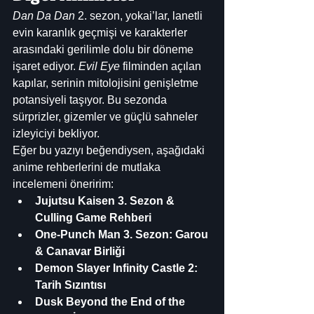
Dan Da Dan
 2. sezon, yokai’lar, lanetli 
evin karanlık geçmişi ve karakterler 
arasındaki gerilimle dolu bir döneme 
işaret ediyor. 
Evil Eye
 filminden açılan 
kapılar, serinin mitolojisini genişletme 
potansiyeli taşıyor. Bu sezonda 
sürprizler, gizemler ve güçlü sahneler 
izleyiciyi bekliyor.
Eğer bu yazıyı beğendiysen, aşağıdaki 
anime rehberlerini de mutlaka 
incelemeni öneririm:
Jujutsu Kaisen 3. Sezon & 
Culling Game Rehberi
One-Punch Man 3. Sezon: Garou 
& Canavar Birliği
Demon Slayer Infinity Castle 2: 
Tarih Sızıntısı
Dusk Beyond the End of the 