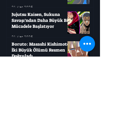
21 Kas 2025
Jujutsu Kaisen, Sukuna
Savaşı'ndan Daha Büyük Bir
Mücadele Başlatıyor
21 Kas 2025
Boruto: Masashi Kishimoto
İki Büyük Ölümü Resmen
Doğruladı
21 Kas 2025
Moonlighter 2: Altını Hızlıca
Nasıl Elde Edersiniz?
21 Kas 2025