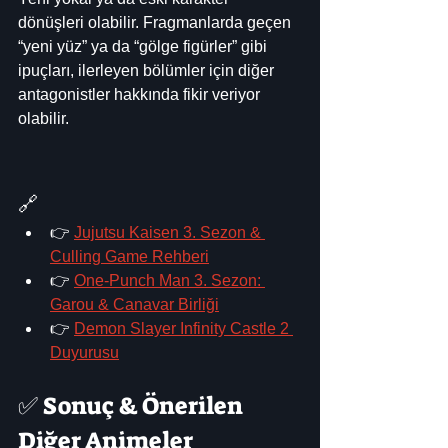
dönüşleri olabilir. Fragmanlarda geçen 
“yeni yüz” ya da “gölge figürler” gibi 
ipuçları, ilerleyen bölümler için diğer 
antagonistler hakkında fikir veriyor 
olabilir.
🔗 
👉 
Jujutsu Kaisen 3. Sezon & 
Culling Game Rehberi
👉 
One-Punch Man 3. Sezon: 
Garou & Canavar Birliği
👉 
Demon Slayer Infinity Castle 2 
Duyurusu
✅ Sonuç & Önerilen 
Diğer Animeler