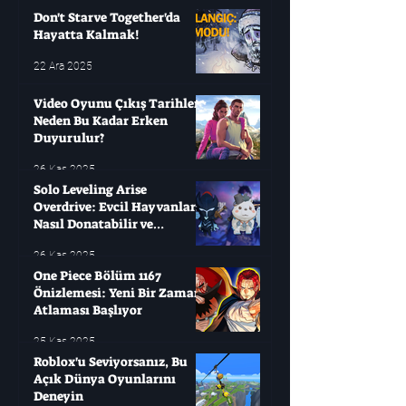
yıllarca bekleyip sonra
Don't Starve Together'da
Hayatta Kalmak!
22 Ara 2025
Video Oyunu Çıkış Tarihleri ​​
Neden Bu Kadar Erken
Duyurulur?
26 Kas 2025
Solo Leveling Arise
Overdrive: Evcil Hayvanları
Nasıl Donatabilir ve
Çağırabilirsiniz?
26 Kas 2025
One Piece Bölüm 1167
Önizlemesi: Yeni Bir Zaman
Atlaması Başlıyor
25 Kas 2025
Roblox'u Seviyorsanız, Bu
Açık Dünya Oyunlarını
Deneyin