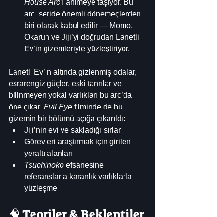
House Arc
’ı animeye taşıyor. Bu 
arc, seride önemli dönemeçlerden 
biri olarak kabul edilir — Momo, 
Okarun ve Jiji’yi doğrudan Lanetli 
Ev’in gizemleriyle yüzleştiriyor.
Lanetli Ev’in altında gizlenmiş odalar, 
esrarengiz güçler, eski tanrılar ve 
bilinmeyen yokai varlıkları bu arc’da 
öne çıkar. 
Evil Eye
 filminde de bu 
gizemin bir bölümü açığa çıkarıldı:
Jiji’nin evi ve sakladığı sırlar 
Görevleri araştırmak için girilen 
yeraltı alanları 
Tsuchinoko
 efsanesine 
referanslarla karanlık varlıklarla 
yüzleşme 
🧠 Teoriler & Beklentiler