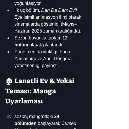
yoğunlaşıyor. 
İlk üç bölüm, 
Dan Da Dan: Evil 
Eye
 isimli animasyon filmi olarak 
sinemalarda gösterildi (Mayıs–
Haziran 2025 zaman aralığında). 
Sezon boyunca toplam 
12 
bölüm
 olarak planlandı. 
Yönetmenlik ortaklığı: Fuga 
Yamashiro ve Abel Góngora 
yönetmenliği paylaştı. 
🏚️ Lanetli Ev & Yokai 
Teması: Manga 
Uyarlaması
sezon, manga’daki 
34. 
bölümden
 başlayarak 
Cursed 