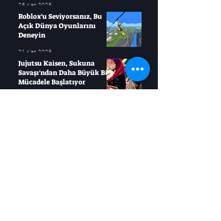
25 Kas 2025
Roblox'u Seviyorsanız, Bu
Açık Dünya Oyunlarını
Deneyin
21 Kas 2025
Jujutsu Kaisen, Sukuna
Savaşı'ndan Daha Büyük Bir
Mücadele Başlatıyor
21 Kas 2025
Boruto: Masashi Kishimoto
İki Büyük Ölümü Resmen
Doğruladı
21 Kas 2025
Moonlighter 2: Altını Hızlıca
Nasıl Elde Edersiniz?
21 Kas 2025