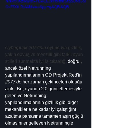
NNMtHKzw&list=PLW1L3kPMmkSrqaUKs5aI
Ov7D0LRpWMwav&pp=gAQBiAQB
Cyberpunk 2077'nin
 oyuncuya gizlilik, 
yakın dövüş ve menzilli gibi farklı oyun 
stilleri sunmakta iyi iş çıkardığı
 doğru , 
ancak özel Netrunning 
yapılandırmalarının CD Projekt Red'in 
2077'de
 her zaman çekinceleri olduğu 
açık . Bu, oyunun 2.0 güncellemesiyle 
gelen ve Netrunning 
yapılandırmalarının gizlilik gibi diğer 
mekaniklerle ne kadar iyi çalıştığını 
azaltma pahasına tamamen aşırı güçlü 
olmasını engelleyen Netrunning'e 