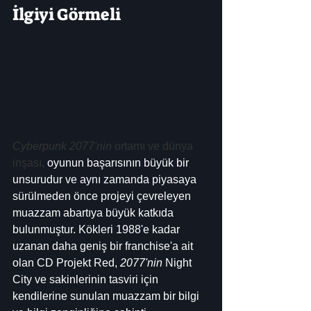
İlgiyi Görmeli
Cyberpunk 2077'nin
 ortamı ve dünya 
inşası,
 oyunun başarısının büyük bir 
unsurudur ve aynı zamanda piyasaya 
sürülmeden önce projeyi çevreleyen 
muazzam abartıya büyük katkıda 
bulunmuştur. Kökleri 1988'e kadar 
uzanan daha geniş bir franchise'a ait 
olan CD Projekt Red, 
2077'nin
 Night 
City ve sakinlerinin tasviri için 
kendilerine sunulan muazzam bir bilgi 