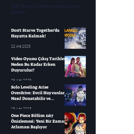
Erken Duyur
Dont Starve Together Hayatta Kalma
Rehberi.
Modern oyuncuların çok
oyunları değişken olabi
yıllarca bekleyip sonra
Don't Starve Together'da
Hayatta Kalmak!
22 Ara 2025
Video Oyunu Çıkış Tarihleri ​​
Neden Bu Kadar Erken
Duyurulur?
26 Kas 2025
Solo Leveling Arise
Overdrive: Evcil Hayvanları
Nasıl Donatabilir ve
Çağırabilirsiniz?
26 Kas 2025
One Piece Bölüm 1167
Önizlemesi: Yeni Bir Zaman
Atlaması Başlıyor