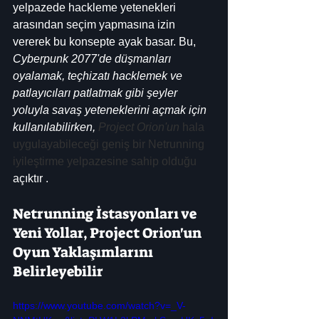
yelpazede hackleme yetenekleri 
arasından seçim yapmasına izin 
vererek bu konsepte ayak basar. Bu, 
Cyberpunk 2077'de düşmanları 
oyalamak, teçhizatı hacklemek ve 
patlayıcıları patlatmak gibi şeyler 
yoluyla savaş yeteneklerini açmak için 
kullanılabilirken, 
Project Orion'un
 hala 
uygulayabileceği geniş bir Netrunning 
iyileştirme yelpazesine sahip olduğu
açıktır .
Netrunning İstasyonları ve 
Yeni Yollar, Project Orion'un 
Oyun Yaklaşımlarını 
Belirleyebilir
https://www.youtube.com/watch?v=_V-