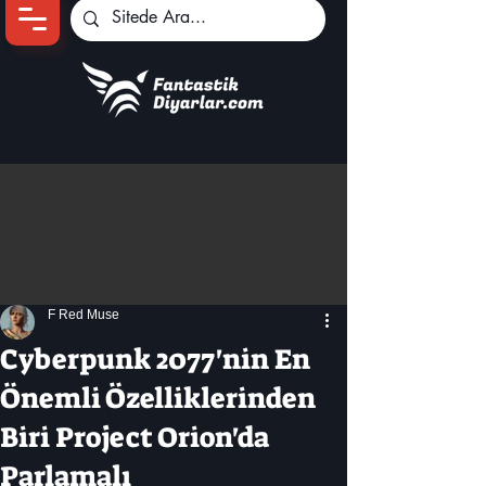
Ana Sayfa
Oyun Haberleri
Anime Haberleri
Genshin Karakterleri
Pokemon Unite
F Red Muse
Black Desert
İncelemeler
Cyberpunk 2077'nin En
Dizi-Film Haberleri
Önemli Özelliklerinden
Biri Project Orion'da
Parlamalı