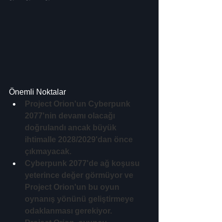
Önemli Noktalar
Project Orion'un Cyberpunk 
2077'nin devamı olacağı 
doğrulandı ancak büyük 
ihtimalle 2028/2029'dan önce 
çıkmayacak.
Cyberpunk 2077'de ağ koşusu 
yeterince değer görmüyor ve 
Project Orion'un bu oyun 
oynanış yönünü geliştirmeye 
odaklanması gerekiyor.