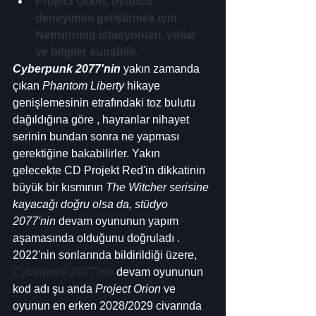
Project Orion, oyuncu 
deneyimini geliştirmek için 
Netrunning istasyonları, yollar 
ve bilgiler sunabilir.
Cyberpunk 2077'nin
 yakın zamanda 
çıkan 
Phantom Liberty
 hikaye 
genişlemesinin etrafındaki toz bulutu 
dağıldığına göre , hayranlar nihayet 
serinin bundan sonra ne yapması 
gerektiğine bakabilirler. Yakın 
gelecekte CD Projekt Red'in dikkatinin 
büyük bir kısmının 
The Witcher serisine 
kayacağı doğru olsa da, stüdyo 
2077'nin
 devam oyununun yapım 
aşamasında olduğunu doğruladı .
2022'nin sonlarında bildirildiği üzere, 
Cyberpunk 2077'nin
 devam oyununun 
kod adı şu anda 
Project Orion
 ve 
oyunun en erken 2028/2029 civarında 