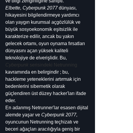
ve bilgi zenginliğine sahipti.
Elbette, Cyberpunk 2077
 dünyası, 
hikayesini bilgilendirmeye yardımcı 
olan yaygın kurumsal açgözlülük ve 
büyük sosyoekonomik eşitsizlik ile 
karakterize edilir, ancak bu yakın 
gelecek ortamı, oyun oynama fırsatları 
dünyasını açan yüksek kaliteli 
teknolojiye de elverişlidir. Bu, 
Cyberpunk
 serisindeki Netrunning
kavramında en belirgindir ; bu, 
hackleme yeteneklerini artırmak için 
bedenlerini sibernetik olarak 
güçlendiren üst düzey hacker'ları ifade 
eder.
En adanmış Netrunner'lar esasen dijital 
alemde yaşar ve 
Cyberpunk 2077,
oyuncunun Netrunning teçhizatı ve 
beceri ağaçları aracılığıyla geniş bir 