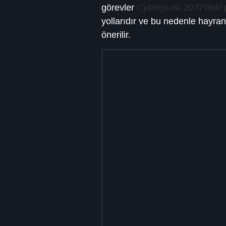
görevler 
Cyberpunk 2077'deki
 
yollarıdır ve bu nedenle hayranl
önerilir.