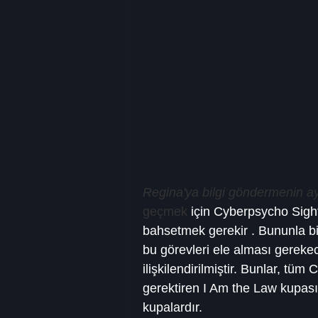
Regina'ya bilgi göndermenin ay
geçmek
 için Cyberpsycho Sig
bahsetmek gerekir . Bununla bir
bu görevleri ele alması gereke
ilişkilendirilmiştir. Bunlar, t
gerektiren I Am the Law kupas
kupalardır.