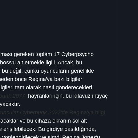
ması gereken toplam 17 Cyberpsycho 
iboss'u alt etmekle ilgili. Ancak, bu 
u bu değil, çünkü oyuncuların genellikle 
eden önce Regina'ya bazı bilgiler 
gileri tam olarak nasıl gönderecekleri 
punk 2077
 hayranları için, bu kılavuz ihtiyaç 
yacaktır.
yuncular Cyberpunk 2077'de
 Regina'ya bilgi 
nacaklar ve bu cihaza ekranın sol alt 
 erişilebilecek. Bu girdiye basıldığında, 
ine yönlendirilecek ve şimdi Regina Jones'u 