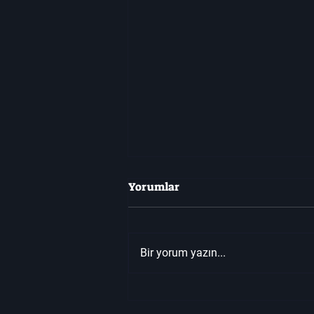
Yorumlar
Bir yorum yazın...
⚔️ Cyberpunk 2077 – En İyi 