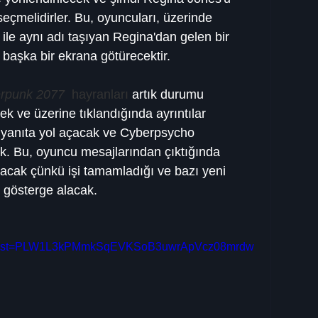
seçmelidirler. Bu, oyuncuları, üzerinde 
ile aynı adı taşıyan Regina'dan gelen bir 
başka bir ekrana götürecektir.
rpunk 2077 
 hayranları
 artık durumu 
k ve üzerine tıklandığında ayrıntılar 
 yanıta yol açacak ve Cyberpsycho 
ek. Bu, oyuncu mesajlarından çıktığında 
acak çünkü işi tamamladığı ve bazı yeni 
r gösterge alacak.
ist?list=PLW1L3kPMmkSqEVKSoB3uwrApVcz08mrdw