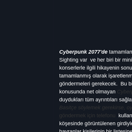
Cyberpunk 2077'de
 tamamlan
Sighting var  ve her biri bir min
konserlerle ilgili hikayenin son
tamamlanmış olarak işaretlenm
göndermeleri gerekecek.  Bu bil
konusunda net olmayan 
Cyber
duydukları tüm ayrıntıları sağla
Basitçe söylemek gerekirse, o
göndermek için telefonu 
 kulla
köşesinde görüntülenen girdiyle
hayranlar kişilerinin bir listes