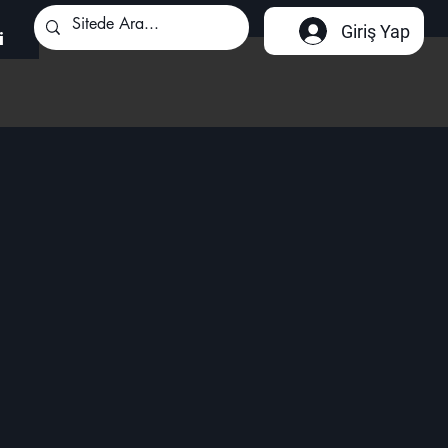
Giriş Yap
i