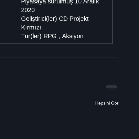
Piyasaya sürülmüş 10 Aralık 
2020
Geliştirici(ler) CD Projekt 
Kırmızı
Tür(ler) RPG , Aksiyon
Hepsini Gör