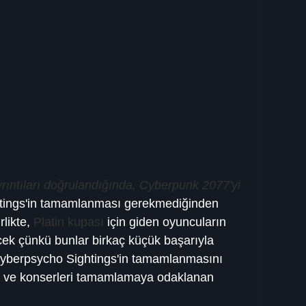
rıntıları doğrulandığında, Cyberpunk 2077'yi
htings'in tamamlanması gerekmediğinden 
likte, 
Platin kupası
 için giden oyuncuların  
cek çünkü bunlar birkaç küçük başarıyla 
üm Cyberpsycho Sightings'in tamamlanmasını 
ı ve konserleri tamamlamaya odaklanan 