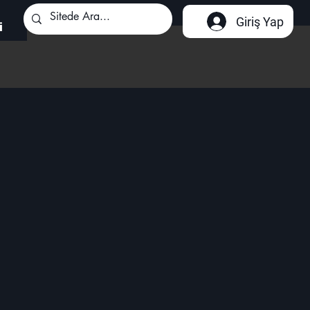
Giriş Yap
i