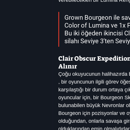
Grown Bourgeon ile sav
Color of Lumina ve 1x P
Bu iki öğeden ikincisi Cl
silahı Seviye 3'ten Seviye
Clair Obscur Expeditio
Alınır
Çoğu okuyucunun halihazırda b
, bir oyuncunun ilgili görev ö
karşılaştığı bir durum ortaya çı
oyuncular için, bir Bourgeon Sk
bulunabilen büyük Nevronlar ola
Bourgeon için pozisyonlar ve o
olduğundan, onlarla savaşa gir
olduklarından emin olmalıdırlar