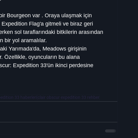
bir Bourgeon var . Oraya ulaşmak için 
Expedition Flag'a gitmeli ve biraz geri 
erken sol taraflarındaki bitkilerin arasından 
bir yol aramalılar.
aki Yarımada'da, Meadows girişinin 
. Özellikle, oyuncuların bu alana 
bscur: Expedition 33'ün ikinci perdesine 
pedition 33 haberleri
clair obscur expedition 33 rehber