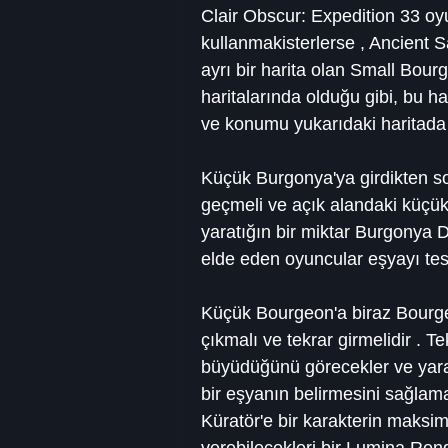
Clair Obscur: Expedition 33 oyu
kullanmakisterlerse , Ancient
ayrı bir harita olan Small Bourg
haritalarında olduğu gibi, bu har
ve konumu yukarıdaki haritada g
Küçük Burgonya'ya girdikten s
geçmeli ve açık alandaki küçü
yaratığın bir miktar Burgonya D
elde eden oyuncular eşyayı tesl
Küçük Bourgeon'a biraz Bourge
çıkmalı ve tekrar girmelidir . T
büyüdüğünü görecekler ve yara
bir eşyanın belirmesini sağlama
Küratör'e bir karakterin maksi
verebilecekleri bir Lumina Rengi