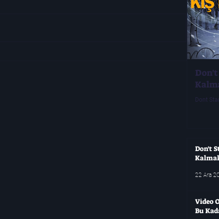
Don't
Kalm
Dont Sta
Don't S
Kalma
22 Ara 2
Video O
Bu Kad