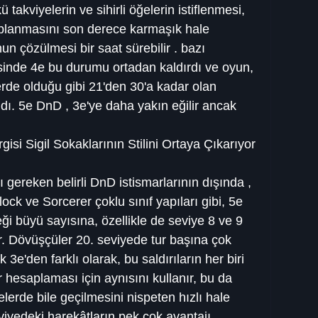
takviyelerin ve sihirli öğelerin istiflenmesi, 
aplanmasını son derece karmaşık hale 
nun çözülmesi bir saat sürebilir . bazı 
esinde 4e bu durumu ortadan kaldırdı ve oyun, 
rde olduğu gibi 21'den 30'a kadar olan 
ı. 5e DnD , 3e'ye daha yakın eğilir ancak 
si Sigil Sokaklarının Stilini Ortaya Çıkarıyor
gereken belirli DnD istismarlarının dışında , 
ck ve Sorcerer çoklu sınıf yapıları gibi, 5e 
ği büyü sayısına, özellikle de seviye 8 ve 9 
r. Dövüşçüler 20. seviyede tur başına çok 
k 3e'den farklı olarak, bu saldırıların her biri 
r hesaplaması için aynısını kullanır, bu da 
elerde bile geçilmesini nispeten hızlı hale 
viyedeki harekâtların pek çok avantajı, 