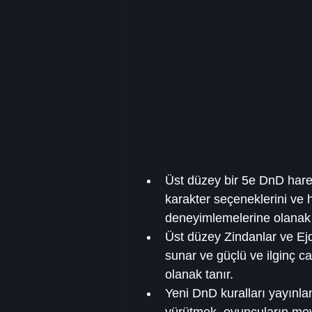
Üst düzey bir 5e DnD hare
karakter seçeneklerini ve h
deneyimlemelerine olanak 
Üst düzey Zindanlar ve Ejd
sunar ve güçlü ve ilginç c
olanak tanır.
Yeni DnD kuralları yayın
yürütmek, oyuncuların mevc