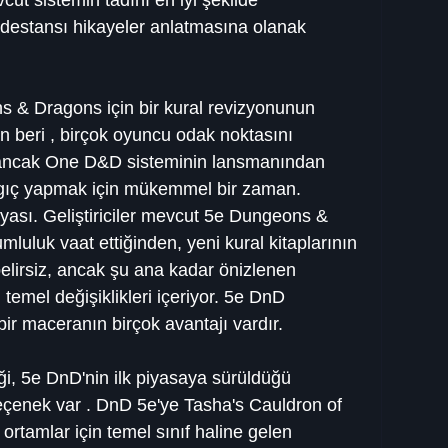
destansı hikayeler anlatmasına olanak 
 & Dragons için bir kural revizyonunun 
 beri , birçok oyuncu odak noktasını 
 ancak One D&D sisteminin lansmanından 
ngıç ​​yapmak için mükemmel bir zaman. 
sı. Geliştiriciler mevcut 5e Dungeons & 
uluk vaat ettiğinden, yeni kural kitaplarının 
a belirsiz, ancak şu ana kadar önizlenen 
 temel değişiklikleri içeriyor. 5e DnD 
bir maceranın birçok avantajı vardır.
ği, 5e DnD'nin ilk piyasaya sürüldüğü 
çenek var . DnD 5e'ye Tasha's Cauldron of 
ortamlar için temel sınıf haline gelen 