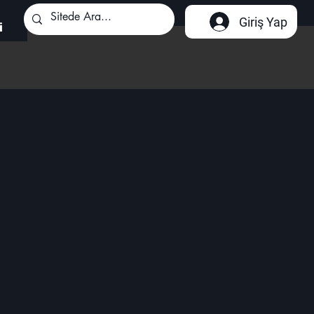
Giriş Yap
i