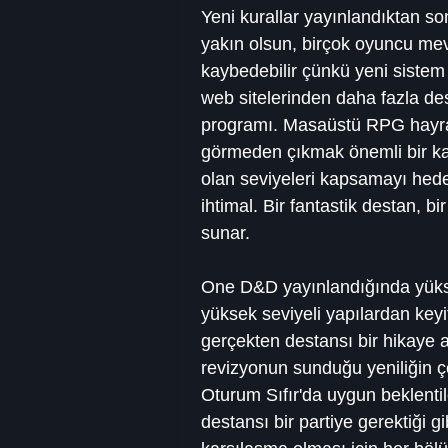
Yeni kurallar yayınlandıktan so
yakın olsun, birçok oyuncu mevc
kaybedebilir çünkü yeni siste
web sitelerinden daha fazla dest
programı. Masaüstü RPG hayranl
görmeden çıkmak önemli bir kay
olan seviyeleri kapsamayı hede
ihtimal. Bir fantastik destan, b
sunar.
One D&D yayınlandığında yükse
yüksek seviyeli yapılardan keyi
gerçekten destansı bir hikaye 
revizyonun sunduğu yeniliğin çe
Oturum Sıfır'da uygun beklenti
destansı bir partiye gerektiği