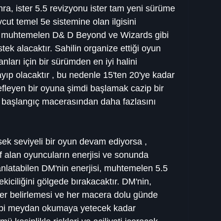
nra, ister 5.5 revizyonu ister tam yeni sürüme 
ut temel 5e sistemine olan ilgisini 
m muhtemelen D& D Beyond ve Wizards gibi 
ek alacaktır. Sahilin organize ettiği oyun 
arı için bir sürümden en iyi halini 
ıp olacaktır , bu nedenle 15'ten 20'ye kadar 
fleyen bir oyuna şimdi başlamak cazip bir 
ir başlangıç ​​macerasından daha fazlasını 
k seviyeli bir oyun devam ediyorsa , 
f alan oyuncuların enerjisi ve sonunda 
anlatabilen DM'nin enerjisi, muhtemelen 5.5 
kiciliğini gölgede bırakacaktır. DM'nin, 
ler belirlemesi ve her macera dolu günde 
 gibi meydan okumaya yetecek kadar 