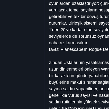
oyunlardan uzaklaştırıyor; çünkü 
vurulacak temel sayıların hes
getirebilir ve tek bir dövüş turu
durumlar. Birleşik sistemi say
1'den 20'ye kadar olan seviyele
seviyelerde de sorunsuz oynand
daha az karmaşıktır.
D&D: Planescape'in Rogue Dergi
Zindan Ustalarının yasaklaması 
uzun dinlenmeleri önleyen Warlo
bir karakterin günde yapabilece
büyülerine makul sınırlar sağla
sayıda saldırı yapabilirler, anca
genellikle vuruş sayısı ve hasa
saldırı rutinlerinin yüksek seviy
getirir. 5e DnD için destansı se