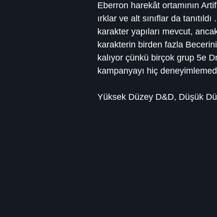
Eberron harekât ortamının Artific
ırklar ve alt sınıflar da tanıtıl
karakter yapıları mevcut, ancak
karakterin birden fazla Becerinin
kalıyor çünkü birçok grup 5e Dn
kampanyayı hiç deneyimlemedi
Yüksek Düzey D&D, Düşük Dü