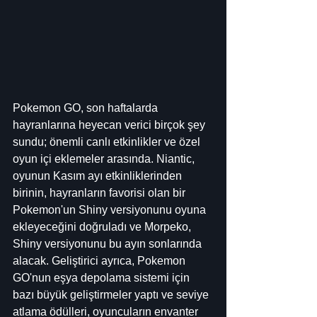
Pokemon GO, son haftalarda 
hayranlarına heyecan verici birçok şey 
sundu; önemli canlı etkinlikler ve özel 
oyun içi eklemeler arasında. Niantic, 
oyunun Kasım ayı etkinliklerinden 
birinin, hayranların favorisi olan bir 
Pokemon'un Shiny versiyonunu oyuna 
ekleyeceğini doğruladı ve Morpeko, 
Shiny versiyonunu bu ayın sonlarında 
alacak. Geliştirici ayrıca, Pokemon 
GO'nun eşya depolama sistemi için 
bazı büyük geliştirmeler yaptı ve seviye 
atlama ödülleri, oyuncuların envanter 