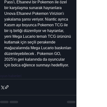
Pass'i, Efsanevi bir Pokemon ile özel 
bir karşılaşma sunarak hayranlara 
Unova Efsanevi Pokemon Virizion'ı 
yakalama şansı veriyor. Niantic ayrıca 
Kasım ayı boyunca Pokemon TCG ile 
bir iş birliği düzenliyor ve hayranlar, 
yeni Mega Lucario temalı TCG ürününü 
kutlamak için seçili perakende 
mağazalarında Mega Lucario baskınları 
düzenleyebilecek . Pokemon GO, 
2025'in geri kalanında da oyuncular 
için bolca eğlence sunmayı hedefliyor.
oyun haberleri