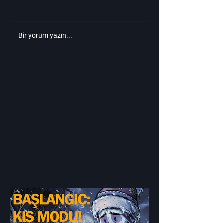
Video Oyunu Çıkış
Moonlighter 2: 
Bir yorum yazın...
Tarihleri ​​Neden Bu
Hızlıca Nasıl El
Kadar Erken Duyurulur?
Edersiniz?