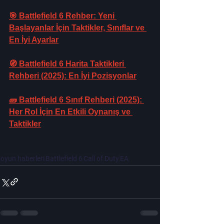
🎯 Battlefield 6 Rehber: Yeni 
Başlayanlar İçin Taktikler, Sınıflar ve 
En İyi Ayarlar
🧭 Battlefield 6 Harita Taktikleri 
Rehberi (2025): En İyi Pozisyonlar
🧱 Battlefield 6 Sınıf Rehberi (2025): 
Her Rol İçin En Etkili Oynanış ve 
Taktikler
oyun haberleri
Battlefield 6
Call of Duty
EA