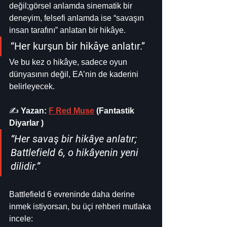
değil;görsel anlamda sinematik bir 
deneyim, felsefi anlamda ise “savaşın 
insan tarafını” anlatan bir hikâye.
“Her kurşun bir hikâye anlatır.”
Ve bu kez o hikâye, sadece oyun 
dünyasının değil, EA’nin de kaderini 
belirleyecek.
✍️ 
Yazan: 
F Red Muse
 (Fantastik 
Diyarlar )
“Her savaş bir hikâye anlatır; 
Battlefield 6, o hikâyenin yeni 
dilidir.”
Battlefield 6 evreninde daha derine 
inmek istiyorsan, bu üçi rehberi mutlaka 
incele: