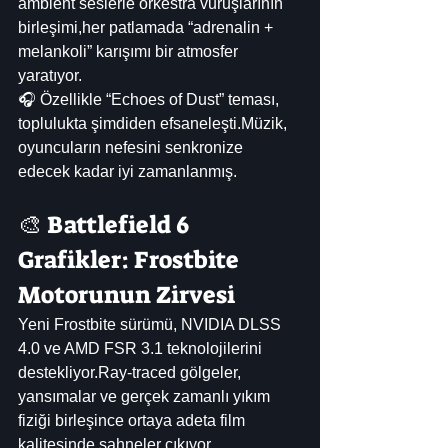
ambient seslerle orkestra vuruşlarının 
birleşimi,her patlamada “adrenalin + 
melankoli” karışımı bir atmosfer 
yaratıyor.
🎧 Özellikle “Echoes of Dust” teması, 
toplulukta şimdiden efsaneleşti.Müzik, 
oyuncuların nefesini senkronize 
edecek kadar iyi zamanlanmış.
🎨 Battlefield 6 
Grafikler: Frostbite 
Motorunun Zirvesi
Yeni Frostbite sürümü, NVIDIA DLSS 
4.0 ve AMD FSR 3.1 teknolojilerini 
destekliyor.Ray-traced gölgeler, 
yansımalar ve gerçek zamanlı yıkım 
fiziği birleşince ortaya adeta film 
kalitesinde sahneler çıkıyor.