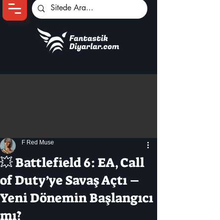
Ana Sayfa
Oyun Haberleri
Anime Haberleri
Genshin Karakterleri
Pokemon Unite
F Red Muse
Black Desert
İncelemeler
💥 Battlefield 6: EA, Call
Dizi-Film Haberleri
of Duty’ye Savaş Açtı –
Yeni Dönemin Başlangıcı
mı?