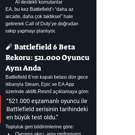
AI destekli komutanlar
EA, bu kez Battlefield’ı “daha az 
arcade, daha çok taktiksel” hale 
getirerek Call of Duty’ye doğrudan 
rakip yapmayı planlıyor.
🧨 Battlefield 6 Beta 
Rekoru: 521.000 Oyuncu 
Aynı Anda
Battlefield 6’nın kapalı betası dün gece 
itibarıyla Steam, Epic ve EA App 
üzerinde aktifti.Resmî açıklamaya göre:
“521.000 eşzamanlı oyuncu ile 
Battlefield serisinin tarihindeki 
en büyük test oldu.”
Topluluk geri bildirimlerine göre:
Oynanış akıcı, ama performans 