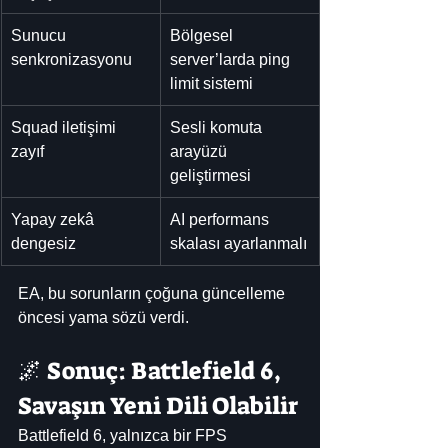
Sunucu 
Bölgesel 
senkronizasyonu
server’larda ping 
limit sistemi
Squad iletişimi 
Sesli komuta 
zayıf
arayüzü 
geliştirmesi
Yapay zekâ 
AI performans 
dengesiz
skalası ayarlanmalı
EA, bu sorunların çoğuna güncelleme 
öncesi yama sözü verdi.
🌌 Sonuç: Battlefield 6, 
Savaşın Yeni Dili Olabilir
Battlefield 6, yalnızca bir FPS 