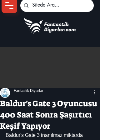
Ana Sayfa
Oyun Haberleri
Anime Haberleri
Genshin Karakterleri
Pokemon Unite
Fantastik Diyarlar
Black Desert
İncelemeler
Baldur's Gate 3 Oyuncusu
Dizi-Film Haberleri
400 Saat Sonra Şaşırtıcı
Keşif Yapıyor
Baldur's Gate 3 inanılmaz miktarda 