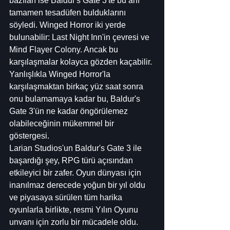
bazıları ise Baldur's Gate 3'te bu anı 
tamamen tesadüfen bulduklarını 
söyledi. Winged Horror iki yerde 
bulunabilir: Last Night Inn'in çevresi ve 
Mind Flayer Colony. Ancak bu 
karşılaşmalar kolayca gözden kaçabilir. 
Yanlışlıkla Winged Horror'la 
karşılaşmaktan birkaç yüz saat sonra 
onu bulamamaya kadar bu, Baldur's 
Gate 3'ün ne kadar öngörülemez 
olabileceğinin mükemmel bir 
göstergesi.
Larian Studios'un Baldur's Gate 3 ile 
başardığı şey, RPG türü açısından 
etkileyici bir zafer. Oyun dünyası için 
inanılmaz derecede yoğun bir yıl oldu 
ve piyasaya sürülen tüm harika 
oyunlarla birlikte, resmi Yılın Oyunu 
unvanı için zorlu bir mücadele oldu. 