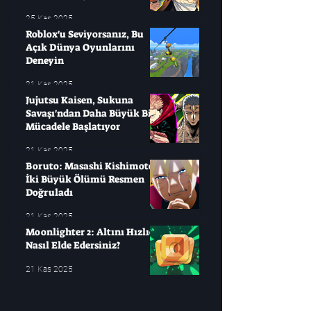
25 Kas 2025
Roblox'u Seviyorsanız, Bu
Açık Dünya Oyunlarını
Deneyin
21 Kas 2025
Jujutsu Kaisen, Sukuna
Savaşı'ndan Daha Büyük Bir
Mücadele Başlatıyor
21 Kas 2025
Boruto: Masashi Kishimoto
İki Büyük Ölümü Resmen
Doğruladı
21 Kas 2025
Moonlighter 2: Altını Hızlıca
Nasıl Elde Edersiniz?
21 Kas 2025