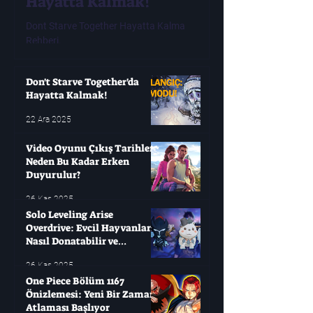
Hayatta Kalmak!
Tarihleri ​​N
Erken Duyur
Dont Starve Together Hayatta Kalma
Rehberi.
Modern oyuncuların çok
oyunları değişken olabi
yıllarca bekleyip sonra
Don't Starve Together'da
Hayatta Kalmak!
22 Ara 2025
Video Oyunu Çıkış Tarihleri ​​
Neden Bu Kadar Erken
Duyurulur?
26 Kas 2025
Solo Leveling Arise
Overdrive: Evcil Hayvanları
Nasıl Donatabilir ve
Çağırabilirsiniz?
26 Kas 2025
One Piece Bölüm 1167
Önizlemesi: Yeni Bir Zaman
Atlaması Başlıyor