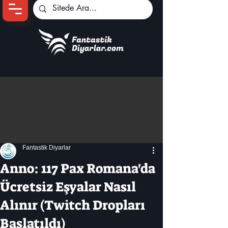
Ana Sayfa
Oyun Haberleri
Anime Haberleri
Genshin Karakterleri
Pokemon Unite
Fantastik Diyarlar
Black Desert
İncelemeler
Anno: 117 Pax Romana'da
Dizi-Film Haberleri
Ücretsiz Eşyalar Nasıl
Alınır (Twitch Dropları
Başlatıldı)