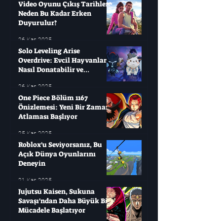
Video Oyunu Çıkış Tarihleri ​​
Neden Bu Kadar Erken
Duyurulur?
26 Kas 2025
Solo Leveling Arise
Overdrive: Evcil Hayvanları
Nasıl Donatabilir ve
Çağırabilirsiniz?
26 Kas 2025
One Piece Bölüm 1167
Önizlemesi: Yeni Bir Zaman
Atlaması Başlıyor
25 Kas 2025
Roblox'u Seviyorsanız, Bu
Açık Dünya Oyunlarını
Deneyin
21 Kas 2025
Jujutsu Kaisen, Sukuna
Savaşı'ndan Daha Büyük Bir
Mücadele Başlatıyor