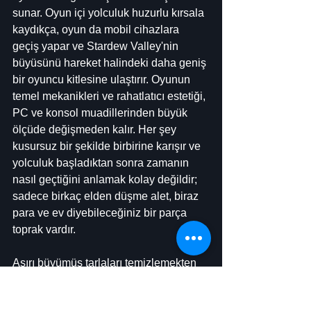
sunar. Oyun içi yolculuk huzurlu kırsala 
kaydıkça, oyun da mobil cihazlara 
geçiş yapar ve Stardew Valley'nin 
büyüsünü hareket halindeki daha geniş 
bir oyuncu kitlesine ulaştırır. Oyunun 
temel mekanikleri ve rahatlatıcı estetiği, 
PC ve konsol muadillerinden büyük 
ölçüde değişmeden kalır. Her şey 
kusursuz bir şekilde birbirine karışır ve 
yolculuk başladıktan sonra zamanın 
nasıl geçtiğini anlamak kolay değildir; 
sadece birkaç elden düşme alet, biraz 
para ve ev diyebileceğiniz bir parça 
toprak vardır.
Aşırı büyümüş tarlaları temizlemekten 
hayvan yetiştirmeye, ev denen yeri 
özelleştirmeye ve hatta bir aile kurmaya 