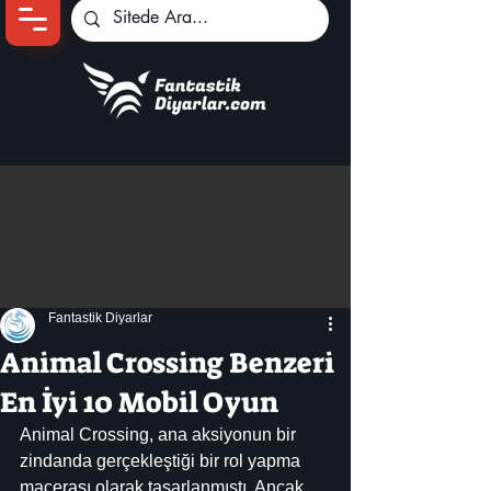
Ana Sayfa
Oyun Haberleri
Anime Haberleri
Genshin Karakterleri
Pokemon Unite
Fantastik Diyarlar
Black Desert
İncelemeler
Animal Crossing Benzeri
Dizi-Film Haberleri
En İyi 10 Mobil Oyun
Animal Crossing, ana aksiyonun bir 
zindanda gerçekleştiği bir rol yapma 
macerası olarak tasarlanmıştı. Ancak, 