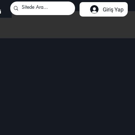
Giriş Yap
i