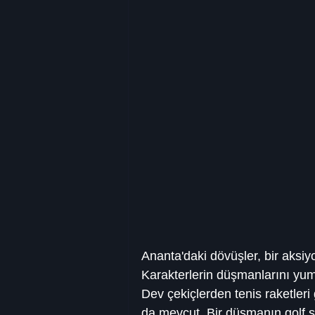
Ananta'daki dövüşler, bir aksiy
Karakterlerin düşmanlarını yum
Dev çekiçlerden tenis raketleri 
da mevcut. Bir düşmanın golf so