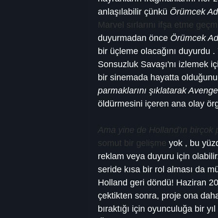
anlaşılabilir çünkü 
Örümcek A
Marvel sırlarını ifşa etme geçmi
duyurmadan önce 
Örümcek Ad
bir üçleme olacağını duyurdu . 
Sonsuzluk Savaşı'nı izlemek iç
bir sinemada hayatta olduğunu
parmaklarını şıklatarak Avenge
öldürmesini içeren ana olay ö
Ama yine de Holland'ın birçok 
somut bir gelişme
 yok , bu yüzd
reklam veya duyuru için olabilir
seride kısa bir rol alması da m
Holland geri döndü! Haziran 20
çektikten sonra, proje ona daha
bıraktığı için oyunculuğa bir yı