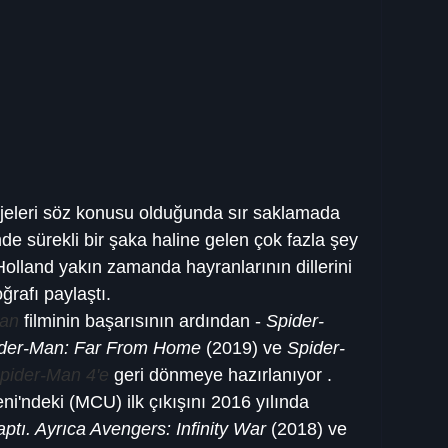
ojeleri söz konusu olduğunda sır saklamada 
nde sürekli bir şaka haline gelen çok fazla şey 
olland yakın zamanda hayranlarının dillerini 
ğrafı paylaştı.
Man
 filminin başarısının ardından - 
Spider-
der-Man: Far From Home
 (2019) ve 
Spider-
Spider-Man 4'e
 geri dönmeye hazırlanıyor . 
i'ndeki (MCU) ilk çıkışını 2016 yılında 
ptı. Ayrıca Avengers: Infinity War
 (2018) ve 