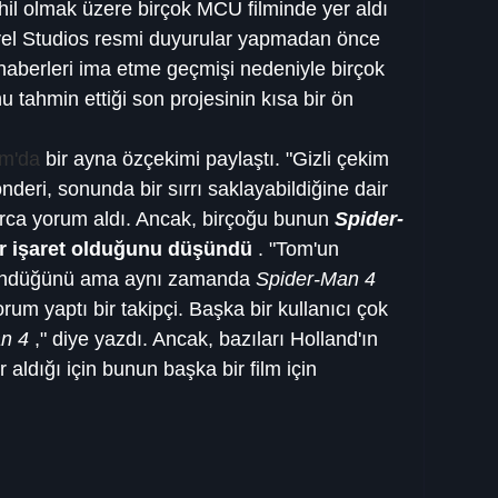
hil olmak üzere birçok MCU filminde yer aldı 
el Studios resmi duyurular yapmadan önce 
i haberleri ima etme geçmişi nedeniyle birçok 
u tahmin ettiği son projesinin kısa bir ön 
am'da
 bir ayna özçekimi paylaştı. "Gizli çekim 
deri, sonunda bir sırrı saklayabildiğine dair 
rca yorum aldı. Ancak, birçoğu bunun 
Spider-
 bir işaret olduğunu düşündü
 . "Tom'un 
üşündüğünü ama aynı zamanda 
Spider-Man 4 
orum yaptı bir takipçi. Başka bir kullanıcı çok 
n 4
 ," diye yazdı. Ancak, bazıları Holland'ın 
aldığı için bunun başka bir film için 