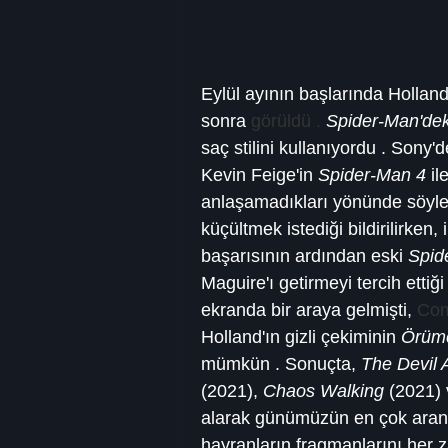
Eylül ayının başlarında Holland,
sonra 
görüldü . 
Spider-Man'dek
saç stilini kullanıyordu . Son
Kevin Feige'in 
Spider-Man 4
 i
anlaşamadıkları yönünde söylenti
küçültmek istediği bildirilirken,
başarısının ardından eski 
Spid
Maguire'ı getirmeyi tercih ettiği
ekranda bir araya gelmişti, 
Com
Holland'ın gizli çekiminin 
Örüm
mümkün . Sonuçta, 
The Devil 
(2021), 
Chaos Walking
 (2021) 
alarak günümüzün en çok aranan
hayranların fragmanlarını her z