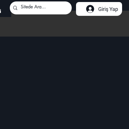
Giriş Yap
i