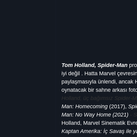
Tom Holland, Spider-Man
 pr
iyi değil . Hatta Marvel çevresi
paylaşmasıyla ünlendi, ancak H
oynatacak bir sahne arkası foto
Holland, üç bağımsız Spider-
Man: Homecoming
 (2017), 
Spi
Man: No Way Home (2021) 
- 
Holland, Marvel Sinematik Evren
Kaptan Amerika: İç Savaş ile ya