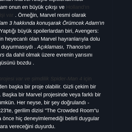
dam
 onun en büyük çıkışı ve 
Holland'ın 
şi var
 . Örneğin, Marvel resmi olarak 
am 3 hakkında konuşarak Örümcek Adam'ın
Yaptığı büyük spoilerlardan biri, Avengers: 
in heyecanlı olan Marvel hayranlarıyla dolu 
 duyurmasıydı 
. Açıklaması, Thanos'un 
rs
 da dahil olmak üzere evrenin yarısını 
rgüsünü bozdu .
projesi var ve şimdilik Spider-Man 4
 için 
en başka bir proje olabilir. Gizli çekim bir 
. Başka bir Marvel projesinde veya farklı bir 
ümkün. Her neyse, bir şey doğrulandı - 
23'te, gerilim dizisi "The Crowded Room"u 
 önce hiç deneyimlemediği belirli duygular 
l ara vereceğini duyurdu.