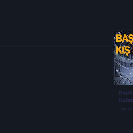
Don't
Kalm
Dont Sta