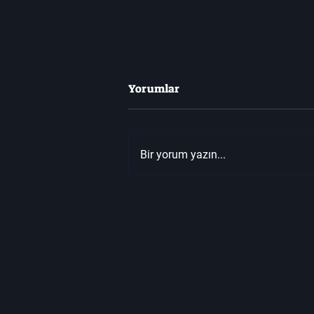
Yorumlar
Bir yorum yazın...
Duet Night Abyss Kodları –
“DNA Redeem Code” ile
Ücretsiz Ödüller Kazanın