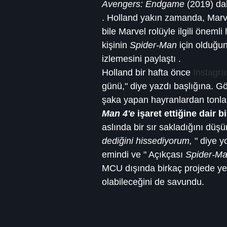
Avengers: Endgame
 (2019) da
. Holland yakın zamanda, Marv
bile Marvel rolüyle ilgili öneml
kişinin 
Spider-Man
 için olduğun
izlemesini paylaştı .
Holland bir hafta önce 
Instagr
günü," diye yazdı başlığına. Gön
şaka yapan hayranlardan tonla
Man 4'e
 işaret ettiğine dair
aslında bir sır sakladığını d
dediğini hissediyorum,
 " diye y
emindi ve " Açıkçası 
Spider-Ma
MCU dışında birkaç projede yer 
olabileceğini de savundu.