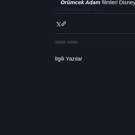
Örümcek Adam
 filmleri Disne
Tom Holland
Spider-Man 4
İlgili Yazılar