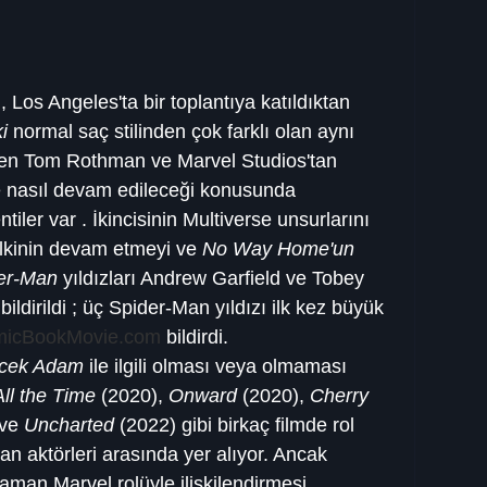
 Los Angeles'ta bir toplantıya katıldıktan 
i
 normal saç stilinden çok farklı olan aynı 
y'den Tom Rothman ve Marvel Studios'tan 
le nasıl devam edileceği konusunda 
ler var . İkincisinin Multiverse unsurlarını 
 ilkinin devam etmeyi ve 
No Way Home'un
er-Man
 yıldızları Andrew Garfield ve Tobey 
 bildirildi ; üç Spider-Man yıldızı ilk kez büyük 
icBookMovie.com
 bildirdi.
cek Adam
 ile ilgili olması veya olmaması 
All the Time
 (2020), 
Onward
 (2020), 
Cherry
ve 
Uncharted
 (2022) gibi birkaç filmde rol 
 aktörleri arasında yer alıyor. Ancak 
aman Marvel rolüyle ilişkilendirmesi 